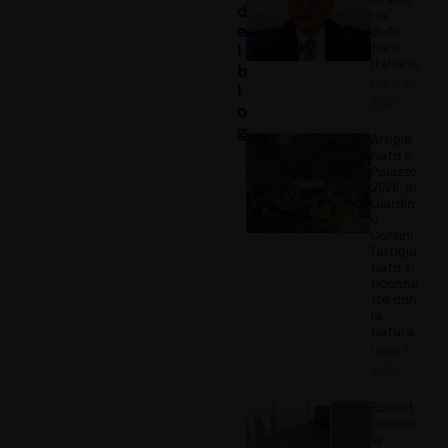
direzio
d
ne
a
delle
fiere
l
italiane
b
Luglio 14,
l
2026
o
g
Artigia
nato e
Palazzo
2026: al
Giardin
o
Corsini
l’artigia
nato si
riconne
tte con
la
natura
Luglio 7,
2026
Ecosat
Screen:
la