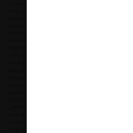
cromata, verniciata o
verniciata con giunto
cromato. La collezione
Hammer si adatta
armoniosamente sia ad
ambienti residenziali e di
hospitality sia a spazi
multifunzionali e
workspace.
Stamp, design Alejandro
Valdés. Con il suo
carattere pacato, lieve e
discreto, porta un’aria di
diversificazione,
autenticità e originalità
al design di architettura
e interni. La collezione
comprende una serie