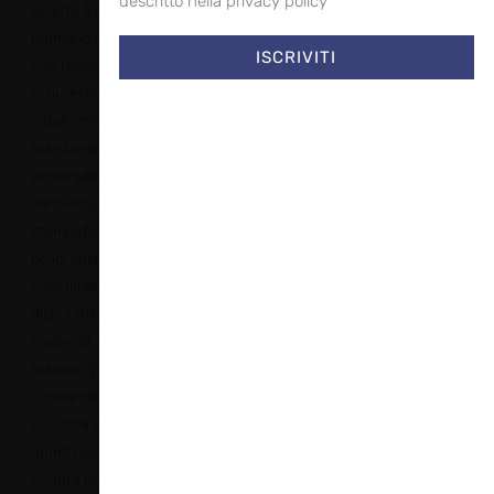
descritto nella privacy policy
seduta è realizzata con
pannello in multistrati,
ISCRIVITI
con l’imbottitura in
poliuretano
indeformabile e
resistente al fuoco. Lo
schienale è con inserto
metallico e poliuretano
stampato e i piedini in
polipropilene. Il
rivestimento è
disponibile in vari
materiali, tra cui
tessuto, pelle, similpelle
o materiale cliente con
cucitura standard o
“punto sella”, mentre la
finitura può essere