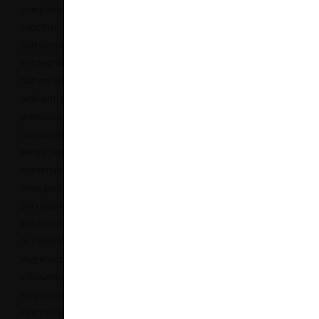
completa di sedute
imbottite: sedie,
poltrone e sgabelli che
si integrano
naturalmente in
ambienti pubblici,
professionali e
residenziali. Elementi
senza tempo,
contemporanei e dalle
linee pulite, che
pervadono di un mood
sofisticato i luoghi che
occupano, creando
leggerezza visiva. La
silhouette sobria ed
elegante avvolge un
interno raffinato con