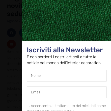
novità
sedute
Agosto 2, 2024
Iscriviti alla Newsletter
Hammer è una poltrona
E non perderti i nostri articoli e tutte le
lounge con schienale
notizie del mondo dell’interior decoration!
disponibile in doppia
altezza, alto o basso. La
sua struttura è
composta da un
tubolare d’acciaio con
giunto di raccordo
gambe anteriori in
Acconsento al trattamento dei miei dati come
alluminio pressofuso. La