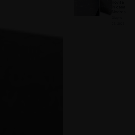
novità
in casa
Madras
Giugno
25, 2026