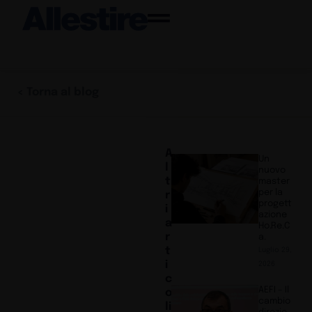
< Torna al blog
A
Un
l
nuovo
t
master
per la
r
progett
i
azione
a
Ho.Re.C
r
a.
t
Luglio 29,
i
2026
c
AEFI – Il
o
cambio
li