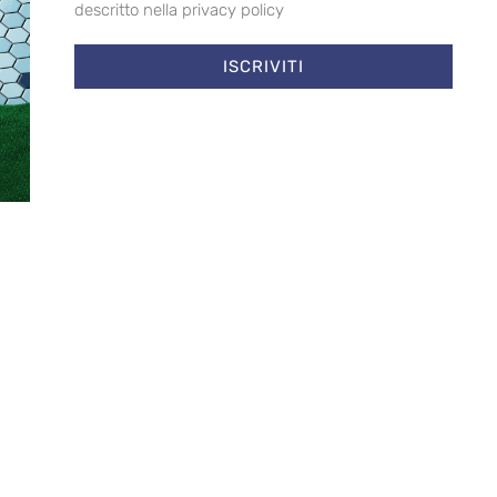
g
descritto nella privacy policy
izi
ISCRIVITI
CETTA
NEGA
SALVA PREFERENZE
Cookie Policy
Privacy Policy
amo in contatto
etter per ricevere tutti gli ultimi aggiornamenti
ISCRIVITI