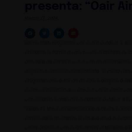
presenta: “Oair Ai
Marzo 27, 2024
Siamo stati progettati per vivere outdoor. E al 
presenta la forma di una neuro-architettura id
desidera da sempre e che non ha mai smesso di
regalare benessere totalizzante, in modo natura
progettazione di tende da sole e pergole di de
europeo StellaGroup – espone per la prima volta 
conoscenza compiuti nel settore outdoor a live
“Open Air Mind” è l’esposizione di opere concet
sintesi delle risultanze di cinque studi neuroscie
collaborazione con le Università di Modena e Re