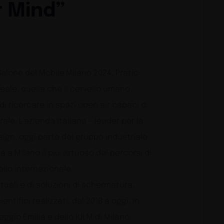
r Mind”
Salone del Mobile.Milano 2024, Pratic
eale: quella che il cervello umano
 ricercare in spazi open air capaci di
le. L’azienda italiana – leader per la
sign, oggi parte del gruppo industriale
a Milano il più virtuoso dei percorsi di
llo internazionale.
tuali e di soluzioni di schermatura,
ntifici realizzati, dal 2018 a oggi, in
ggio Emilia e dello IULM di Milano.