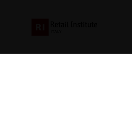
Contatti
direzione@allestire.o
0471 366087