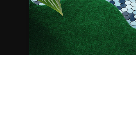
Marketin
Gestisci serv
AC
Rimani
Iscriviti alla nostra newsl
nline