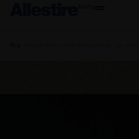
Menu
Blog
>
Pratic al Salone del Mobile presenta: “Oair Air M