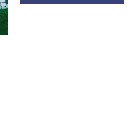
CETTA
NEGA
SALVA PREFERENZE
Cookie Policy
Privacy Policy
amo in contatto
etter per ricevere tutti gli ultimi aggiornamenti
ISCRIVITI
 concessivo: decreto del 12.11.2024, n.