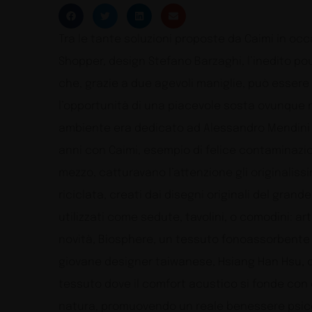
Tra le tante soluzioni proposte da Caimi in oc
Shopper, design Stefano Barzaghi, l’inedito po
che, grazie a due agevoli maniglie, può essere
l’opportunità di una piacevole sosta ovunque 
ambiente era dedicato ad Alessandro Mendini e
anni con Caimi, esempio di felice contaminazio
mezzo, catturavano l’attenzione gli originalissim
riciclata, creati dai disegni originali del gra
utilizzati come sedute, tavolini, o comodini: a
novità, Biosphere, un tessuto fonoassorbente 
giovane designer taiwanese, Hsiang Han Hsu, co
tessuto dove il comfort acustico si fonde con
natura, promuovendo un reale benessere psicof