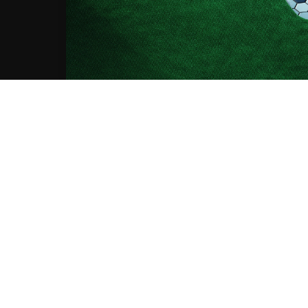
AC
Rimani
Iscriviti alla nostra newsl
nline
rca e sviluppo Fascicolo n. 71.06.2024.00548 Provvedimento
18632/2024