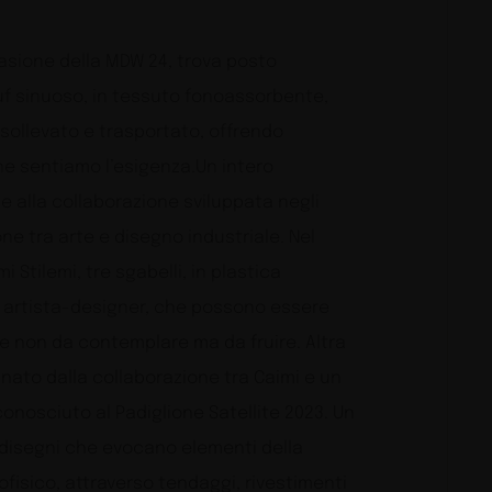
casione della MDW 24, trova posto
uf sinuoso, in tessuto fonoassorbente,
 sollevato e trasportato, offrendo
ne sentiamo l’esigenza.Un intero
 alla collaborazione sviluppata negli
ne tra arte e disegno industriale. Nel
i Stilemi, tre sgabelli, in plastica
nde artista-designer, che possono essere
rte non da contemplare ma da fruire. Altra
nato dalla collaborazione tra Caimi e un
nosciuto al Padiglione Satellite 2023. Un
 disegni che evocano elementi della
isico, attraverso tendaggi, rivestimenti