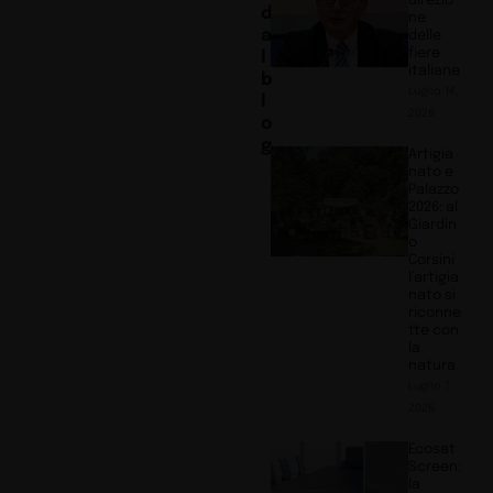
direzio
d
ne
a
delle
fiere
l
italiane
b
Luglio 14,
l
2026
o
g
Artigia
nato e
Palazzo
2026: al
Giardin
o
Corsini
l’artigia
nato si
riconne
tte con
la
natura
Luglio 7,
2026
Ecosat
Screen:
la