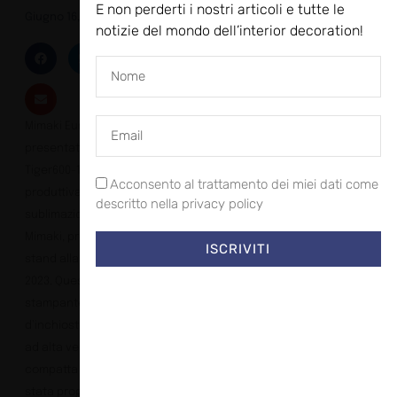
E non perderti i nostri articoli e tutte le
Giugno 16, 2023
notizie del mondo dell’interior decoration!
Mimaki Europe, ha
presentato la nuova
Tiger600-1800TS, la più
Acconsento al trattamento dei miei dati come
produttiva stampante a
descritto nella privacy policy
sublimazione termica di
Mimaki, presso il suo
ISCRIVITI
stand alla fiera
ITMA
2023
. Questa nuova
stampante a getto
d’inchiostro roll-to-roll,
ad alta velocità,
compatta e resistente, è
stata progettata per