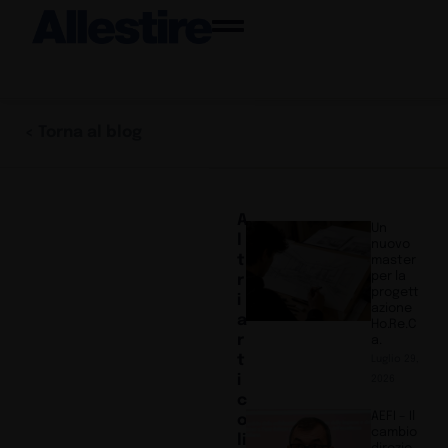
< Torna al blog
A
Un
l
nuovo
t
master
per la
r
progett
i
azione
a
Ho.Re.C
r
a.
t
Luglio 29,
i
2026
c
AEFI – Il
o
cambio
li