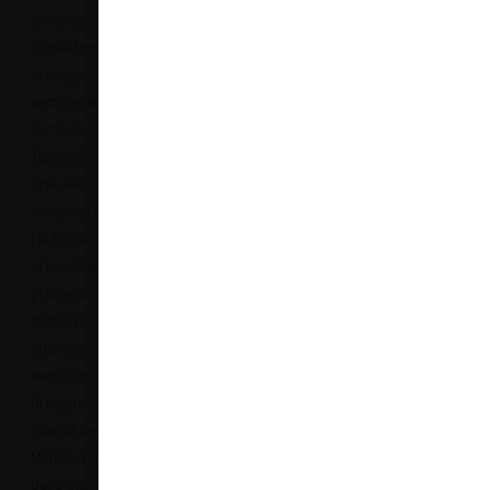
accelerare il processo
di trasformazione da
analogico a digitale nel
settore delle stampanti
su tessuto industriali.
La
Tiger600-1800TS vanta
una velocità di stampa
2
massima di 550 m
/h
(143% più veloce rispetto
al modello precedente)
grazie alla rinnovata
testina di stampa ad
alta velocità e alle
tecnologie proprietarie
di miglioramento della
qualità dell’immagine di
Mimaki. Le dimensioni
della stampante sono