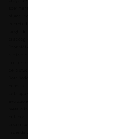
progettazione e
sperimentazione che
sfuma i confini tra
interni ed esterni, tra
luoghi di lavoro, di vita e
di accoglienza. È
SpazioMILANI, progetto
realizzato da Milani, con
la direzione artistica
dello studio Basaglia +
Rota Nodari, da cui
nasce un nuovo
catalogo versatile e in
evoluzione di arredi in
metallo indoor e
outdoor. Una “rivoluzione
copernicana” per
l’azienda veneta: