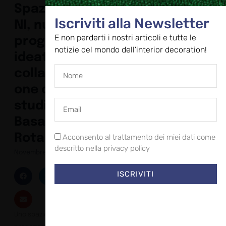
SpazioMILA
Iscriviti alla Newsletter
NI, nuovo
E non perderti i nostri articoli e tutte le
progetto
notizie del mondo dell’interior decoration!
ideato in
collaborazi
one con lo
studio
Basaglia +
Rota Nodari
Acconsento al trattamento dei miei dati come
descritto nella privacy policy
Novembre 24, 2023
ISCRIVITI
Uno spazio di