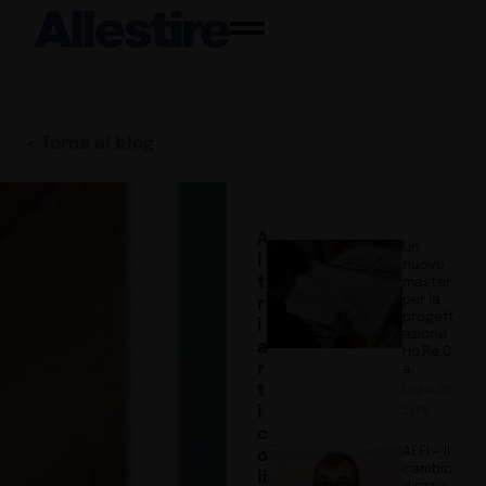
< Torna al blog
A
Un
l
nuovo
t
master
per la
r
progett
i
azione
a
Ho.Re.C
r
a.
t
Luglio 29,
i
2026
c
AEFI – Il
o
cambio
li