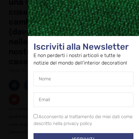
una volta:
cosa sta
cambiando
(davvero)
nelle
Iscriviti alla Newsletter
nostre
E non perderti i nostri articoli e tutte le
case
notizie del mondo dell’interior decoration!
Marzo 26, 2026
La cucina non è più
Acconsento al trattamento dei miei dati come
quella di una volta:
descritto nella privacy policy
cosa sta cambiando
(davvero) nelle nostre