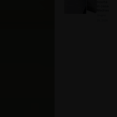
novità
in casa
Madras
Giugno
25, 2026