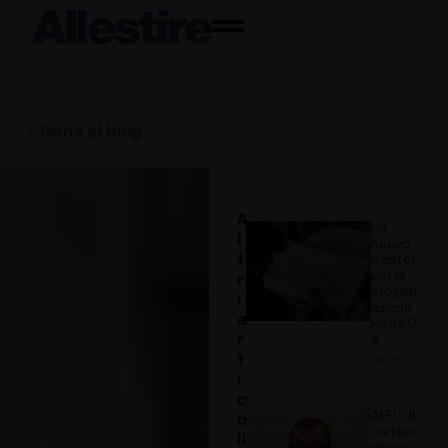
< Torna al blog
A
Un
l
nuovo
t
master
per la
r
progett
i
azione
a
Ho.Re.C
r
a.
t
Luglio 29,
i
2026
c
AEFI – Il
o
cambio
li