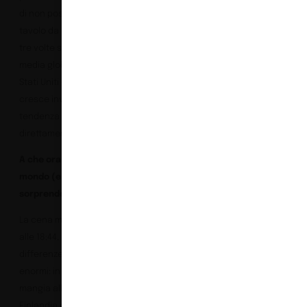
di non possedere un
tavolo da pranzo è quasi
tre volte superiore alla
media globale. Negli
Stati Uniti e in Ungheria
cresce invece la
tendenza a mangiare
direttamente a letto.
A che ora si cena nel
mondo (e la risposta ti
sorprenderà)
La cena media globale è
alle 18:44, ma le
differenze culturali sono
enormi: in Spagna si
mangia alle 20:54, in
Finlandia già alle 17:17. E