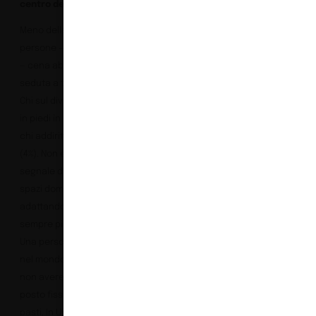
centro del mondo
Meno della metà delle
persone — appena il 44%
— cena abitualmente
seduta a tavola. Gli altri?
Chi sul divano (18%), chi
in piedi in cucina (4%),
chi addirittura a letto
(4%). Non è pigrizia: è un
segnale di come gli
spazi domestici si stiano
adattando a ritmi di vita
sempre più imprevedibili.
Una persona su quattro,
nel mondo, dichiara di
non avere nemmeno un
posto fisso dedicato ai
pasti. In UK la probabilità