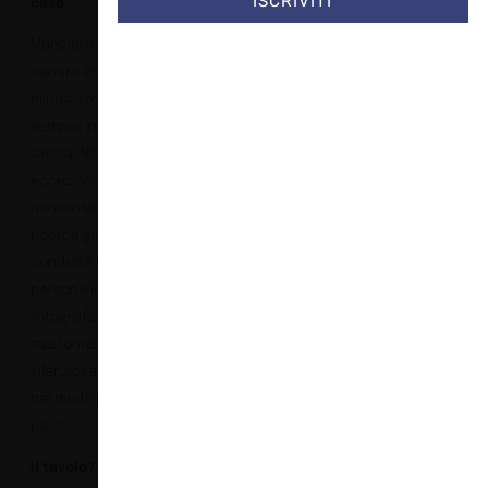
ISCRIVITI
case
Mangiare sul divano,
cenare in meno di 30
minuti, smartphone
sempre in mano anche a
tavola. Non sono
eccezioni: sono la nuova
normalità. A dirlo è una
ricerca globale IKEA
condotta su oltre 31.000
persone in 31 paesi, che
fotografa una
trasformazione
silenziosa ma profonda
nel modo in cui viviamo i
pasti.
Il tavolo? Non è più il