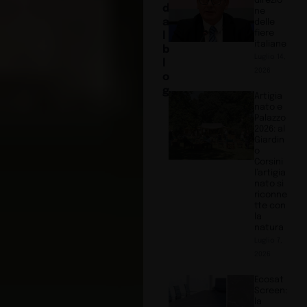
direzio
d
ne
a
delle
fiere
l
italiane
b
Luglio 14,
l
2026
o
g
Artigia
nato e
Palazzo
2026: al
Giardin
o
Corsini
l’artigia
nato si
riconne
tte con
la
natura
Luglio 7,
2026
Ecosat
Screen:
la