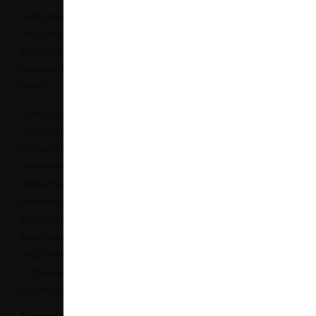
comunque, in entrambi i
casi, dura poco: per la
maggior parte delle
persone meno di 30
minuti.
In Italia, la situazione
rispecchia il trend
globale. Una persona su
tre mangia in più di un
ambiente della casa,
alternando cucina,
soggiorno e altri spazi a
seconda del momento. Il
soggiorno è ormai la
prima scelta per oltre il
40% degli italiani.