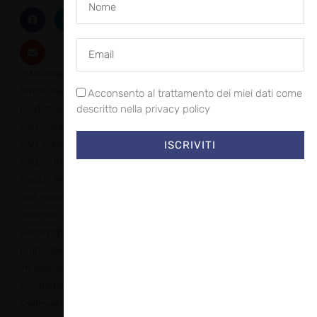
In Kaldewei non ci si
ferma mai: la gamma di
Acconsento al trattamento dei miei dati come
descritto nella privacy policy
prodotti è in costante
crescita e sviluppo. Per il
ISCRIVITI
2024 lo specialista di
soluzioni per il bagno
plastic-free presenta
una nuova offerta
dedicata ai lavabi.
Eleganti bacinelle e
pratici lavandini da
incasso in 13 colori
completano la gamma
Kaldewei in acciaio