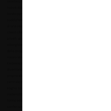
smaltato riciclabile. Le
nuove soluzioni per
lavabi puntano a
soddisfare le esigenze
di una vasta gamma di
clienti che vanno dai
privati, al settore
alberghiero fino a quello
della progettazione.Il
nuovo lavabo Avellino di
Kaldewei aspira a
diventare il vero e
proprio elemento
centrale della stanza da
bagno. La sua delicata
matericità unita alle
forme essenziali gli
conferisce leggerezza