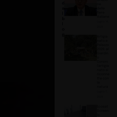
direzio
d
ne
a
delle
fiere
l
italiane
b
Luglio 14,
l
2026
o
g
Artigia
nato e
Palazzo
2026: al
Giardin
o
Corsini
l’artigia
nato si
riconne
tte con
la
natura
Luglio 7,
2026
Ecosat
Screen:
la