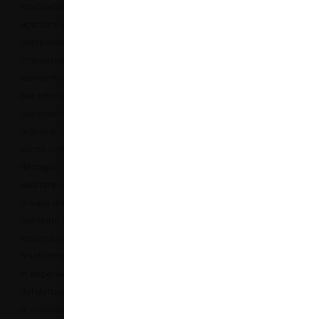
modulabili e alle
aperture push-pull che
combinano eleganza e
innovazione, ogni
elemento è progettato
per ottimizzare ogni
centimetro, creando
ordine e funzionalità
senza compromessi. È il
dettaglio, studiato per
esaltare il contenuto e
creare un dialogo
continuo tra luce,
materia e spazio, che
trasforma il quotidiano
in esperienza. La cura
del dettaglio si estende
ai materiali: essenze