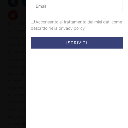
Acconsento al trattamento dei miei dati come
Nei mobili Archeda, il
descritto nella privacy policy
design non si limita
all’esterno. Gli interni
ISCRIVITI
diventano il cuore
pulsante di un progetto
che unisce artigianalità,
tecnologia e un’estetica
senza tempo. Gli
accessori
rappresentano un
nuovo modo di
intendere lo spazio
interno: dai divisori in
legno naturale, ai
compartimenti