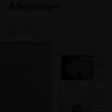
< Torna al blog
A
Un
l
nuovo
t
master
per la
r
progett
i
azione
a
Ho.Re.C
r
a.
t
Luglio 29,
i
2026
c
AEFI – Il
o
cambio
li