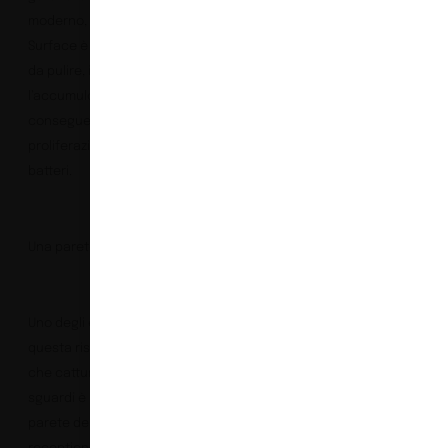
moderno, questo Solid
Surface è molto facile
da pulire, impedendo
l’accumulo di sporco e la
conseguente
proliferazione di germi e
batteri.
Una parete che stupisce
Uno degli elementi di
questa ristrutturazione
che cattura subito gli
sguardi è l’incredibile
parete dell’area