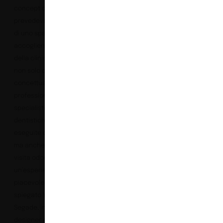
concept del progetto
prevedeva la creazione
di uno spazio
accogliente per i clienti
della clinica, in grado
non solo di esprimere
concettualmente la
professionalità degli
specialisti e le tecniche
dentistiche avanzate
eseguite dallo studio,
ma anche di rendere la
visita odontoiatrica
un’esperienza
piacevole. Come ha
spiegato Yolanda
Segade, interior
designer e proprietaria