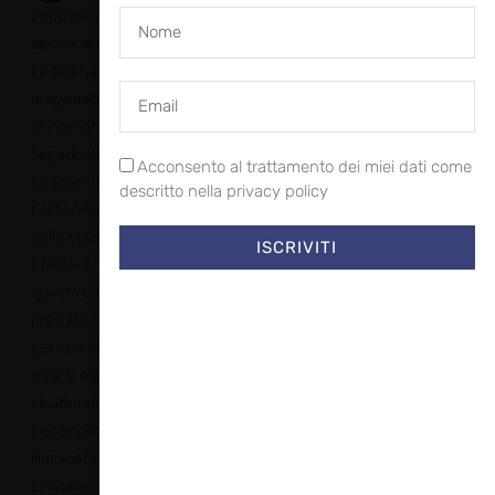
Dopo mesi di accurato
lavoro, la Clínica Dental
Pedroche di Madrid,
progettata dallo studio
di interior design
Segadestudio, ha
Acconsento al trattamento dei miei dati come
finalmente aperto le sue
descritto nella privacy policy
porte nelle vicinanze
della stazione di Atocha.
ISCRIVITI
Il rinnovamento di
questo spazio ha
previsto l’uso di HIMACS
per la realizzazione di
diversi elementi
strutturali, come la
meravigliosa parete
illuminata dal design
sinuoso e dinamico. Il