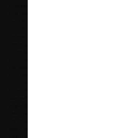
di Segadestudio, “
la
sfida fondamentale era
quella di combinare
concetti come
contemporaneità e
comfort senza perdere
di vista tutte le esigenze
professionali e personali
che caratterizzano una
clinica odontoiatrica”.
Dopo aver preso in
esame materiali, arredi e
illuminazione, i
progettisti hanno scelto
HIMACS per la
ristrutturazione di
questo spazio. Oltre a
garantire un design