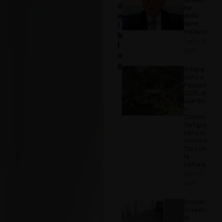
direzio
d
ne
a
delle
fiere
l
italiane
b
Luglio 14,
l
2026
o
g
Artigia
nato e
Palazzo
2026: al
Giardin
o
Corsini
l’artigia
nato si
riconne
tte con
la
natura
Luglio 7,
2026
Ecosat
Screen:
la