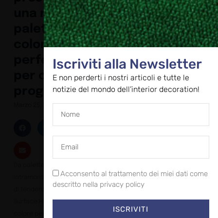
una nuova
palette
colori
perfetta
Iscriviti alla Newsletter
per ogni
E non perderti i nostri articoli e tutte le
notizie del mondo dell’interior decoration!
progetto
Marzo 25, 2024
Da palette classiche e
Acconsento al trattamento dei miei dati come
intramontabili a tonalità
descritto nella privacy policy
di tendenza, il Solid
Surface HIMACS ha il
ISCRIVITI
colore perfetto per ogni