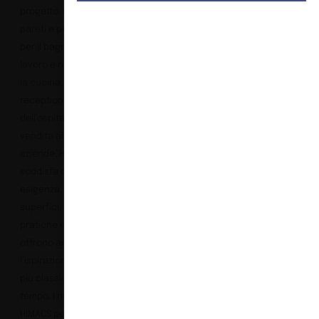
progetto. Che si tratti di
pareti e piani d’appoggio
per il bagno, di piani di
lavoro e rivestimenti per
la cucina, di banconi
reception nell’ambito
dell’ospitalità, della
vendita al dettaglio o di
aziende, HIMACS
soddisfa qualsiasi
esigenza. Queste
superfici, estremamente
pratiche e funzionali,
offrono anche
l’ispirazione per progetti
più classici e senza
tempo. I nuovi colori
HIMACS per il 2024