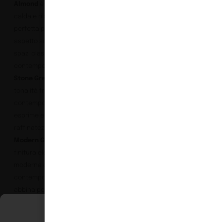
Almond
è una tonalità
calda e rilassante,
perfetta per donare un
aspetto sofisticato a
spazi classici e
contemporanei.
Aurora
Stone Grey
è una
tonalità fresca e
contemporanea che
esprime eleganza e
raffinatezza.
Aurora
Modern Grey
è una
finitura elegante e
moderna dall’estetica
contemporanea che si
abbina perfettamente a
diversi stili di design e
Gestisci Consenso Cookie
fresche sfumature di