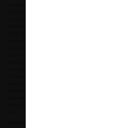
includono quattro nuove
tonalità che
arricchiscono la
collezione Aurora &
Marmo, due nuove
tonalità della collezione
Gravilla, una nuova
aggiunta della gamma
Intense Ultra e la
reintroduzione di una
finitura molto
apprezzata della
collezione Solid. HIMACS
presenta, inoltre, il
nuovo colore Solid, Pink
Leia.
HIMACS Aurora:
Aurora