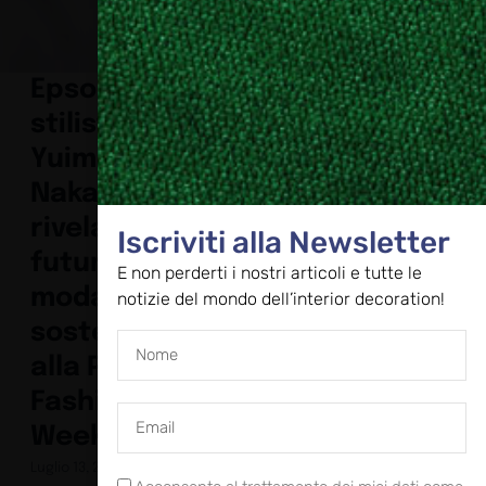
Epson e lo
stilista
Yuima
Nakazato
rivelano il
Iscriviti alla Newsletter
futuro della
E non perderti i nostri articoli e tutte le
moda
notizie del mondo dell’interior decoration!
sostenibile
alla Paris
Fashion
Week
Luglio 13, 2023