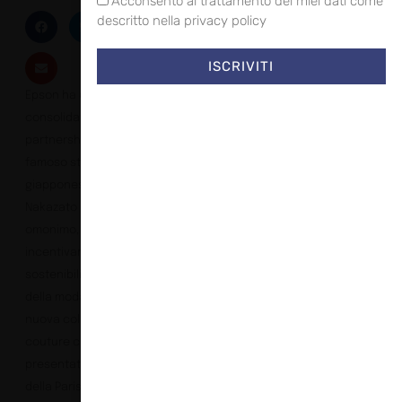
Acconsento al trattamento dei miei dati come
descritto nella privacy policy
ISCRIVITI
Epson ha ulteriormente
consolidato la propria
partnership con il
famoso stilista
giapponese Yuima
Nakazato e il brand
omonimo, al fine di
incentivare la
sostenibilità nel settore
della moda e creare una
nuova collezione
couture che è stata
presentata in occasione
della Paris Haute