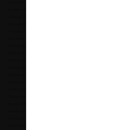
Couture Fashion Week
presso il Palais de Tokyo
a Parigi. Caratterizzata
da capi di alta sartoria
innovativi e colorati con
uno stile
all’avanguardia, la
nuova collezione è stata
creata utilizzando la
tecnologia di stampa
tessile in digitale più
sostenibile di Epson e un
nuovo processo di
fabbricazione dei
tessuti che ha tutto il
potenziale per
rivoluzionare il settore
della moda.