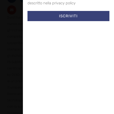
descritto nella privacy policy
ISCRIVITI
Durst ha ricevuto una
nuova certificazione per
gli inchiostri che
completa il pacchetto
sostenibile della
stampante P5 TEX iSUB:
gli inchiostri sublimatici
P5 Sublifix sono ora
certificati ECO PASSPORT
by OEKO-TEX®. Vincitrice
di un premio EDP
(European Digital Press
Association) nel 2022, la
tecnologia P5 TEX iSUB
con la sua tecnologia di
fissaggio in linea