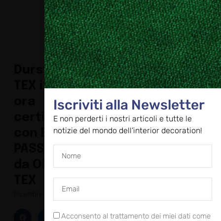
Durst P5
TEX iSUB –
ora
Iscriviti alla Newsletter
certificata
E non perderti i nostri articoli e tutte le
notizie del mondo dell’interior decoration!
con ECO
PASSPORT
da OEKO
TEX
Dicembre 21, 2022
Acconsento al trattamento dei miei dati come