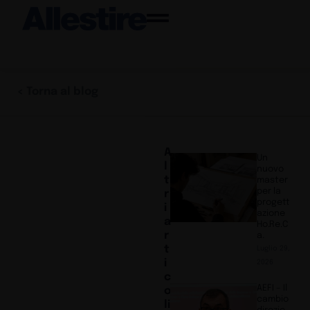
< Torna al blog
A
Un
l
nuovo
t
master
per la
r
progett
i
azione
a
Ho.Re.C
r
a.
t
Luglio 29,
i
2026
c
AEFI – Il
o
cambio
li