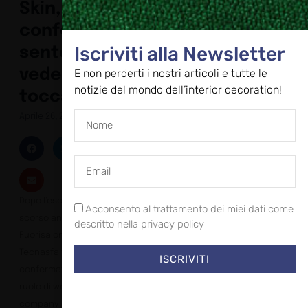
Skin, il
confort si
Iscriviti alla Newsletter
sente, si
vede e si
E non perderti i nostri articoli e tutte le
notizie del mondo dell’interior decoration!
tocca
Aprile 26, 2023
Dopo l’esordio dello
Acconsento al trattamento dei miei dati come
scorso anno al
descritto nella privacy policy
Fuorisalone, quest’anno
Tecnasfalti Isolmant ha
ISCRIVITI
confermato il proprio
ruolo di wellness
company presenziando