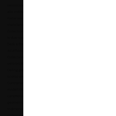
sensoriale unica grazie
alla tridimensionalità del
materiale. Al Salone è
stata lanciata la
Collection Smooth, con
le due nuove soluzioni
Desk e Stand, che vanno
ad affiancarsi alla
Collection Oblique con le
versioni Wall, Baffle e
Ceiling già presentate lo
scorso anno.
Contrariamente ai
modelli Oblique,
caratterizzati da pattern
geometrici
tridimensionali, la
collezione Smooth si