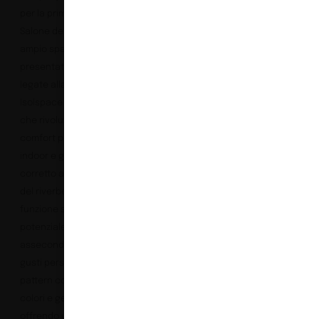
per la prima volta al
Salone del Mobile in un
ampio spazio in cui ha
presentato le novità
legate alla gamma
Isolspace Skin, il brand
che rivoluziona il
comfort per gli spazi
indoor e garantisce il
corretto assorbimento
del riverbero. Questa
funzione si coniuga al
potenziale estetico, che
asseconda inclinazioni e
gusti personali con
pattern componibili di
colori e geometrie
offrendo un’esperienza