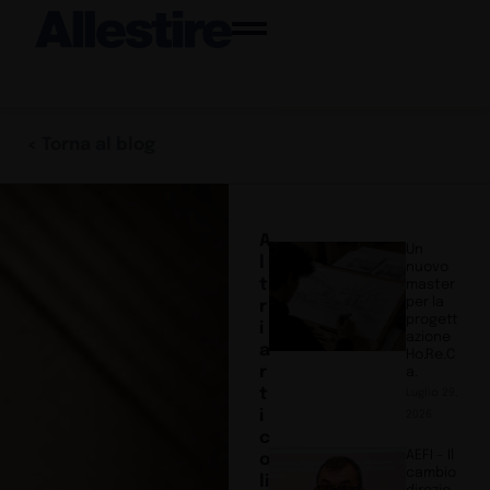
< Torna al blog
A
Un
l
nuovo
t
master
per la
r
progett
i
azione
a
Ho.Re.C
r
a.
t
Luglio 29,
i
2026
c
AEFI – Il
o
cambio
li