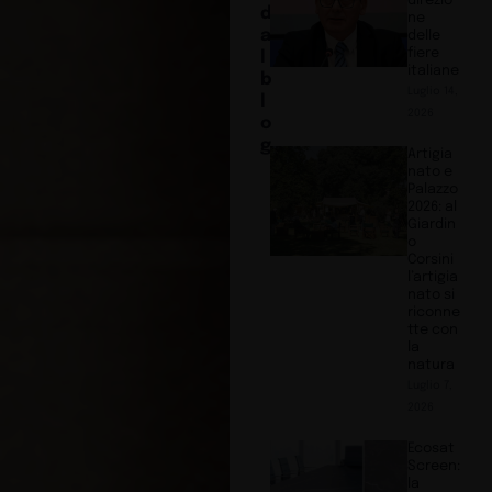
direzio
d
ne
a
delle
fiere
l
italiane
b
Luglio 14,
l
2026
o
g
Artigia
nato e
Palazzo
2026: al
Giardin
o
Corsini
l’artigia
nato si
riconne
tte con
la
natura
Luglio 7,
2026
Ecosat
Screen:
la