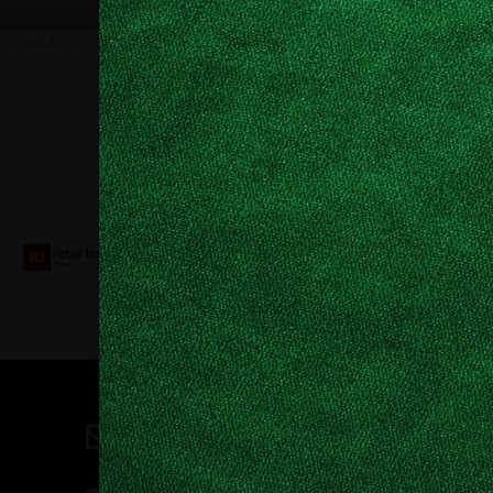
Nomadism
novacolor.it
Collaboriamo con
Contatti
direzione@allestire.online
0471 366087