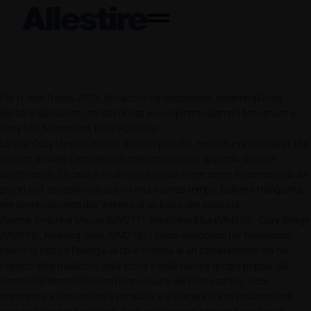
Per i Color Trends 2023, Novacolor ha selezionato, insieme all’Arch
Barbara Sansonetti, tre stili di vita a cui ispirarsi: diamo il benvenuto a
Cozy Life, Nomadism, Fluid Positivity.
Lo stile Cozy life è un mondo di colori pastello, morbidi e rassicuranti, che
aiutano a vivere l’ambiente domestico come un approdo sicuro e
confortevole. La casa è il nido in cui si può vivere sereni in compagnia dei
propri cari, coccolati dai colori tenui e senza tempo. Calore e tranquillità
per sentirsi protetti dall’’intimità di un lusso che sussurra.
Palette: Inspiring Mauve (MM277), Breathing Blue (MM276), Cozy Greige
(MM275), Relaxing Sage (MM278). I colori selezionati per Nomadism
hanno la forza e l’energia di chi è in cerca di un cambiamento ma ha
rispetto delle tradizioni, della storia e della cultura di ogni popolo. Gli
amanti del Nomadism non hanno paura del colore saturo, ricco,
imponente, e sono pronti a cambiare e a rivedere le loro posizioni con