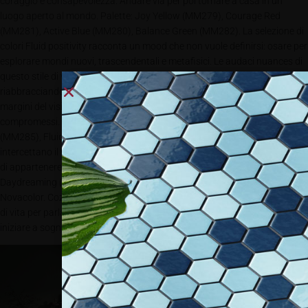
coraggio e consapevolezza. Andare via per poi tornare a casa in un
luogo aperto al mondo. Palette: Joy Yellow (MM279), Courage Red
(MM281), Active Blue (MM280), Balance Green (MM282). La selezione di
colori Fluid positivity racconta un mood che non vuole definirsi: osare per
esplorare mondi nuovi, trascendentali e metafisici. Le audaci nuances di
questo stile di vita sono perfette per chi si proietta nel futuro
riabbracciando il proprio presente, per chi non ha timore di andare oltre i
margini del visibile. Realizzare i propri desideri senza più scendere a
compromessi. Palette: Positive Thoughts (MM283), Virtual Touch
(MM285), Fluid Reality (MM284), Open Mind (MM286). Le tre stanze che
intercettano il viaggio cromatico fra gli stili di vita cui ognuno di noi sente
di appartenere, conducono infine ad un nuovo portale aperto da
Daydreaming (MM274), il colore dell’anno 2023 scelto da
Novacolor. Cozy life, Nomadism, Fluid positivity e Daydreaming. Tre stili
di vita per parlare della storia di ognuno di noi e un colore dell’anno per
iniziare a sognarla ad occhi aperti.