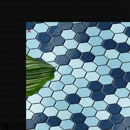
Slavonia, il parquet – posato nell’intensa colorazione Rovere Ecrù – è
stato rifinito con una vernice naturale extra opaca al alta resistenza,
completamente atossica e sicura sia per le persone che per l’ambiente.
L’effetto multisfaccettato della superficie, dovuto alla ripetizione
incessante degli elementi, ha permesso di dare luogo ad un pavimento
mutevole e scenografico, perfetto per valorizzare l’esclusività degli
articoli in esposizione. Per l’area operativa della nuova sede di Chiara
Ferragni Brand, invece, la necessità di avere una pavimentazione molto
resistente al calpestio e alle sollecitazioni tipiche degli uffici (come lo
sfregamento delle sedie) ha spinto Woodco a proporre un pavimento in
laminato effetto legno del brand BerryAlloc, realtà belga con cui Woodco
collabora in esclusiva per l’Italia dal 2012. La scelta è ricaduta sulla
collezione Eternity Long, che permette di realizzare superfici
estremamente resistenti al calpestio, caratterizzate da tavole molto
lunghe (2038 x 190 mm) e da decori che riproducono fedelmente i nodi, le
sfumature e le irregolarità tipiche dei pavimenti in vero legno. Per
potenziare la luminosità degli ambienti e regalare un effetto di naturalità,
è stato posato il decoro Jazz XXL Natural, contraddistinto da sottotoni
mielati e da una texture pulita e omogenea.