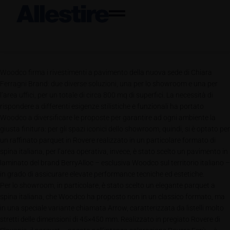
Woodco firma i rivestimenti a pavimento della nuova sede di Chiara
Ferragni Brand: due diverse soluzioni, una per lo showroom e una per
l’area uffici, per un totale di circa 800 mq di superfici. La necessità di
rispondere a differenti esigenze stilistiche e funzionali ha portato
Woodco a diversificare le proposte per garantire ad ogni ambiente la
giusta finitura: per gli spazi iconici dello showroom, quindi, si è optato per
un raffinato parquet in Rovere realizzato in un particolare formato di
spina italiana, per l’area operativa, invece, è stato scelto un pavimento in
laminato del brand BerryAlloc – esclusiva Woodco sul territorio italiano –
in grado di assicurare elevate performance tecniche ed estetiche.
Per lo showroom, in particolare, è stato scelto un elegante parquet a
spina italiana, che Woodco ha proposto non in un classico formato, ma
in una speciale variante chiamata Arrow, caratterizzata da listelli molto
stretti delle dimensioni di 45×450 mm. Realizzato in pregiato Rovere di