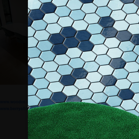
www.woodco.it
www.berryalloc.it