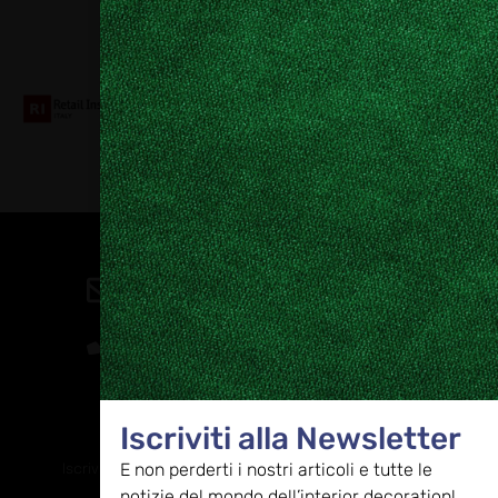
Collaboriamo con
Contatti
direzione@allestire.online
0471 366087
Iscriviti alla Newsletter
Rimaniamo in contatto
E non perderti i nostri articoli e tutte le
Iscriviti alla nostra newsletter per ricevere tutti gli ultimi
notizie del mondo dell’interior decoration!
aggiornamenti