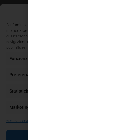
Gestisci Consenso Cookie
Per fornire le migliori esperienze, utilizziamo tecnologie come i cookie per
memorizzare e/o accedere alle informazioni del dispositivo. Il consenso a
queste tecnologie ci permetterà di elaborare dati come il comportamento di
navigazione o ID unici su questo sito. Non acconsentire o ritirare il consenso
può influire negativamente su alcune caratteristiche e funzioni.
Funzionale
Sempre attivo
Preferenze
Statistiche
Marketing
Gestisci servizi
ACCETTA