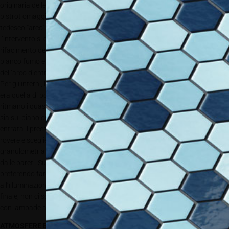
originaria delle arcate, che lo stesso
bistrot omaggia con il nome “Bogen”, in
tedesco “arco”. Nella facciata esterna,
l’intervento si è tradotto in un accurato
rifacimento dell’intonaco nel colore
bianco fumo e nell’allargamento
dell’arco d’entrata.
Per gli interni, l’idea spaziale alla base
era quella di porre l’accento sui quattro archi che su entrambi i lati
ritmano i quasi 19 metri di profondità del locale. Per farlo, noa* ha agito
sia sul piano orizzontale che verticale. Nel primo caso, risolvendo già in
entrata il preesistente dislivello interno con una piattaforma in legno di
rovere e scegliendo per la pavimentazione un massetto dalla
granulometria grigio-beige che non creasse un forte distacco cromatico
dalle pareti. Su queste noa* ha invece lavorato sull’illuminazione,
preferendo faretti che esaltassero delicatamente le curvature degli archi
all’illuminazione puntuale dei tavoli. Tranne che per i due tavoli nella parte
finale, non ci sono singoli pendenti e l’illuminazione aggiuntiva è risolta
con lampade a stelo.
ATMOSFERE BOHÉMIEN