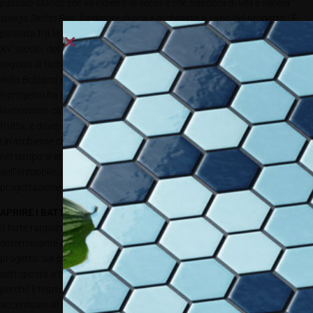
passato storico che va indietro di secoli e che trabocca di vita e varietà”
spiega Stefan Rier, fondatore di noa
e architetto a capo del progetto. “È
passata fra le mani dell’Ordine Teutonico, di un orafo di nome Hanns nel
XV secolo, del segretario comunale Ennthofer nel 1500, e di un lungo
seguito di famiglie poi. Con il nostro intervento volevamo che il passato
della Bolzano mercantile emergesse chiaramente da queste mura”.
Il progetto ha interessato lo spazio a piano terra dove nel XIX secolo
lavoravano calzolai, falegnami, carrettieri, commercianti di legname e
frutta, e dove, in tempo più recenti, era nato il primo ristorante della via.
Un’ambiente che, pur conservando la suggestiva architettura originale,
nel tempo si era rovinato. La famiglia Mayr, attuale proprietaria
dell’immobile, incarica noa* del restauro della parte storica e della
progettazione di una nuova destinazione d’uso: il bistrot Bogen.
APRIRE I BATTENTI ALLA STORIA
Il forte rapporto con la storia è stato
determinante per la definizione del
progetto: sia perché la casa è
sottoposta a tutela monumentale, sia
perché il team di progettisti ha voluto
accentuare al massimo l’architettura