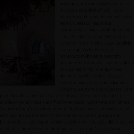
riecheggia attraverso via Portici, asse
principale della città e fin dal 1200
teatro di scambio per mercanti italiani e
tedeschi. Nei suoi depositi si
costudivano le merci che sarebbero poi
circolate dal nord al sud dell’Europa.
Come via Portici, anche la sua parallela
a nord, oggi Via Dr. Streiter, ha
mantenuto molto del suo aspetto
originario: nominata per la prima volta in
un documento del 1498, la strada
ripercorre quello che era il fossato
settentrionale del primo insediamento
cittadino, e tutt’ora è attraversata in tre
punti da archi in pietra di origine medievale. A circa metà di questa
strada sorge una casa che difficilmente passa inosservata: è chiamata
“Haus am Gang” e con soli due piani è fra le più basse nella via, oltre ad
essere punto di rottura nel fronte stradale compatto, grazie ad un
ballatoio che si apre sopra un vicolo sul lato est. È questo edificio ad aver
ospitato l’ultimo intervento di interior design di noa
. “La casa ha un