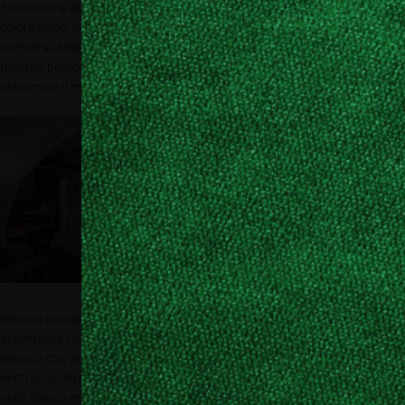
è una lastra di pietra Nacarado, scelta per le sue particolari venature e il
colore caldo. Sopra il tavolo, l’ampia composizione floreale che sembra
riversarsi dal soffitto è la personale creazione di Roswitha. Fra i fiori
trovano posto anche le lampade pendenti in rattan, anch’esse a
richiamare il motivo del cesto.
ARMONIA DI SPAZI
Allo spazio
partecipato del
grande bancone si
contrappone
l’intimità dei tavolini
disposti lungo il lato
sinistro del bistrot, al
riparo degli archi e
con vista sul vicolo
esterno parallelo all’edificio. La sensazione di privacy è ulteriormente
accentuata nella prima coppia di archi, dove le pareti sono rivestite da un
tessuto con una raffinata stampa floreale e le sedute sono ricavate nelle
rientranze del muro. La nicchia a chiusura del locale è stata progettata
nello stesso modo. In continuo dialogo fra passato e presente, anche per