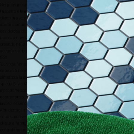
Nei primi incontri fra committenza e interior designer, volti a focalizzare
l’aspetto e le atmosfere del bistrot, è emerso il desiderio da parte dei
clienti di avere un locale dallo stile romantico e bohémien, nonché l’innata
abilità manuale e artistica di Roswitha Mayr, padrona di casa,
desiderosa di aggiungere un tocco personale all’ambiente. Noa* ha
raccolto questi spunti e strutturato il design attorno a un motivo floreale,
creando nello spazio centrale l’elemento cardine degli interni: un
accogliente bancone lungo 7 metri disposto sotto un soffitto di cesti di
fiori.
“Le volta fiorita si è imposta subito come fulcro dell’interior design. I cesti
capovolti ricolmi di fiori secchi sono un’immagine suggestiva che
sintetizza la caducità ma al contempo la bellezza della vita che scorre”
spiega Silvia Marzani, interior designer di noa
. Lo studio noa
non è nuovo
a proporre soluzioni di conviviale familiarità per gli spazi della
gastronomia; in questo caso il bancone è, sul lato destro, anche piano di
lavoro, essendo libero dagli sgabelli e ospitando cassetti e vani tecnici.
Altri dettagli interessanti rendono questo mobile un unicum: le sei gambe
sono una diversa dall’altra, quasi a voler indicare un tavolo di fortuna
che una famiglia ha recuperato per sé. Uno specchio riveste la struttura
centrale su tre lati, alleggerendone la sua presenza nello spazio. Il ripiano