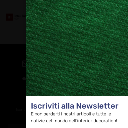
Collaboriamo con
Contatti
direzione@allestire.online
0471 366087
Rimaniamo in contatto
Iscriviti alla Newsletter
Iscriviti alla nostra newsletter per ricevere tutti gli ultimi
E non perderti i nostri articoli e tutte le
aggiornamenti
notizie del mondo dell’interior decoration!