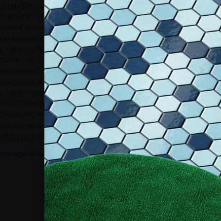
spiega Debora Martinez, Sales Specialist di Mr Magnus.
Disponibile in rotoli da 3 metri x 2,5 cm di larghezza, Two Tack® Jelly è in
vendita al dettaglio presso ferramenta, cartolerie, copisterie, primarie
catene della grande distribuzione e centri specializzati nella vendita di
prodotti per l’edilizia e il fai da te tra cui il Gruppo Made. Inoltre, Two
Tack® Jelly è acquistabile online sull’e-shop di Mr Magnus, anche in
pezzi singoli.
Two Tack® Jelly fa parte della Bravo Collection by Mr Magnus, la linea di
prodotti messa a punto dall’omonima business unit di Guandong per un
mercato trasversale, dagli stampatori fino al mondo B2C. Oltre a Two
Tack® Jelly, la Bravo Collection comprende infatti esclusive specialità in
formato più piccolo tra cui nastri adesivi, lavagne, fogli ed etichette
attacca-stacca lavabili.
mrmagnus.online