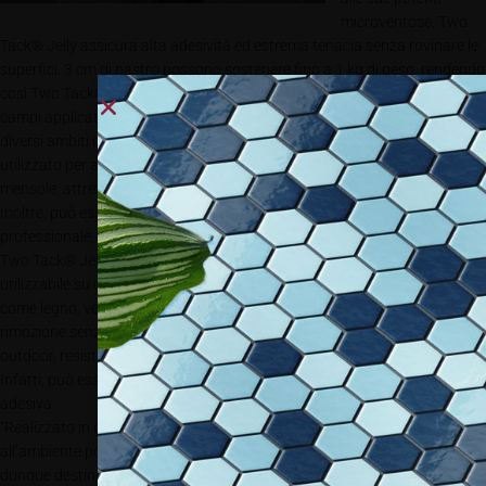
microventose, Two
Tack® Jelly assicura alta adesività ed estrema tenacia senza rovinare le
superfici. 3 cm di nastro possono sostenere fino a 1 kg di peso, rendendo
così Two Tack® Jelly un’alternativa meno invasiva ai classici chiodi. I
campi applicativi sono infiniti: interior e in-store decoration, home decor e
diversi ambiti della visual communication. Two Tack® Jelly può essere
utilizzato per appendere stampe, pannelli, quadri e fotografie; fissare
mensole, attrezzi o utensili; fermare tappeti e zerbini; attaccare tende.
Inoltre, può essere impiegato come sostituto della colla anche per uso
professionale, in particolar modo nella realizzazione di allestimenti.
Two Tack® Jelly è contraddistinto da grande versatilità che lo rende
utilizzabile su qualsiasi superficie, liscia o irregolare, anche le più delicate
come legno, vetro, gres, ceramica. L’assenza di colla ne assicura la
rimozione senza lasciare residui. Ideale sia per applicazioni indoor sia
outdoor, resiste anche all’acqua senza perdere il suo potere incollante.
Infatti, può essere lavato e riutilizzato fino all’esaurimento della capacità
adesiva.
“Realizzato in gel trasparente, questo prodotto strizza l’occhio
all’ambiente poiché a fine vita può essere smaltito insieme alla plastica e
dunque destinato al riciclo, così come il suo imballo in cartone riciclato”,