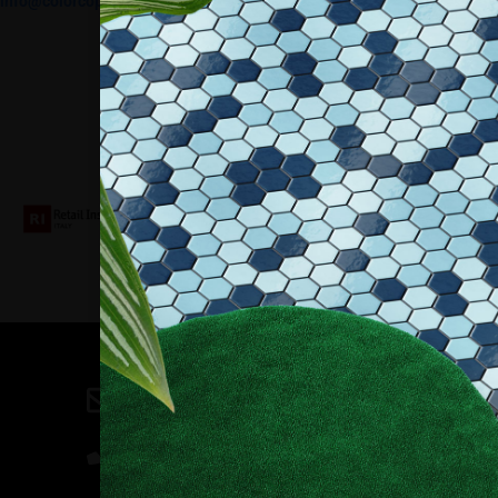
info@colorcopy.it
Collaboriamo con
Contatti
direzione@allestire.online
0471 366087