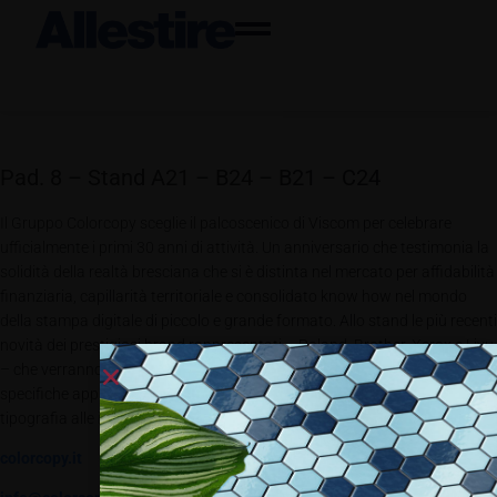
Pad. 8 – Stand A21 – B24 – B21 – C24
Il Gruppo Colorcopy sceglie il palcoscenico di Viscom per celebrare
ufficialmente i primi 30 anni di attività. Un anniversario che testimonia la
solidità della realtà bresciana che si è distinta nel mercato per affidabilità
finanziaria, capillarità territoriale e consolidato know how nel mondo
della stampa digitale di piccolo e grande formato. Allo stand le più recenti
novità dei prestigiosi brand rappresentati – Roland, Brother, Xerox e Liyu
– che verranno presentate simulando vere e proprie filiere produttive per
specifiche applicazioni rivolte ad un target che spazia dalla piccola
tipografia alle industrie dei più disparati comparti.
colorcopy.it