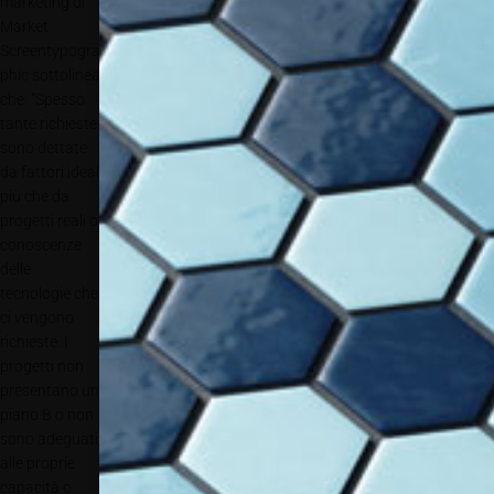
marketing di
Market
Screentypogra
phic sottolinea
che: “Spesso
tante richieste
sono dettate
da fattori ideali
più che da
progetti reali o
conoscenze
delle
tecnologie che
ci vengono
richieste. I
progetti non
presentano un
piano B o non
sono adeguati
alle proprie
capacità o