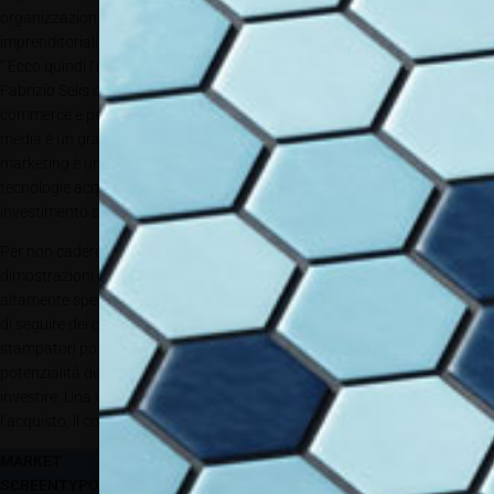
organizzazioni
Fonte: pexels
imprenditoriali.
” Ecco quindi l’importanza fondamentale di una buona consulenza.
Fabrizio Selis continua: “Inoltre chi compra una DTG senza avere un e-
commerce e pensare di vendere t-shirt semplicemente attraverso i social
media è un grande azzardo. Non possedere neppure le basi di web
marketing è un grande rischio, perché può significare inutilizzo delle
tecnologie acquistate e di conseguenza problematiche legate ad un
investimento sbagliato.”
Per non cadere nell’acquisto sbagliato vengono fornite delle
dimostrazioni del funzionamento delle stampanti da parte di personale
altamente specializzato con la possibilità di testare la macchina oppure
di seguire dei corsi di formazione dove, sempre affiancati dai tecnici
stampatori possono simulare l’ambiente produttivo e scoprire le
potenzialità della tecnologia per poi decidere su che livello di stampante
investire. Una volta eseguito lo screening del cliente si può proporre
l’acquisto, il comodato d’uso, il leasing o il noleggio della tecnologia.
MARKET
SCREENTYPOG