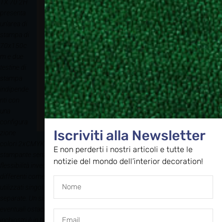
TX 70 2H
presenta
un’area di
stampa di
70x150c
m e due
testine di
stampa
indipende
nti con
una
configura
Iscriviti alla Newsletter
zione
colori 2xCMYK + 8xWhite che aumentano drasticamente la resa della
E non perderti i nostri articoli e tutte le
stampante senza compromessi sulla qualità di stampa. Per una maggiore
notizie del mondo dell’interior decoration!
flessibilità invece le due teste possono essere equipaggiate con inchiostri
differenti come ad acqua e sublimatico o reattivo che possono essere
utilizzati singolarmente senza necessità di acquistare due macchine
separate. Un sistema di auto-gap controlla costantemente la presenza di
eventuali ostacoli per proteggere la testa di stampa mentre il sistema di
inchiostri è in bottiglie con ricircolo continuo e filtraggio. Il piano di stampa