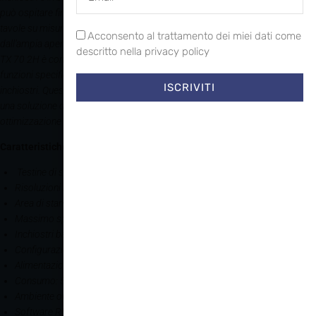
può ospitare fino a 6 tavole 29x43cm, possono essere realizzate anche
tavole su misura. La grande versatilità della stampante viene confermata
Acconsento al trattamento dei miei dati come
dall’ampia apertura di 25cm per stampare anche i capi più voluminosi. Eagle
descritto nella privacy policy
TX 70 2H è controllata dal software RIP professionale WhiteRIP con
funzioni specifiche per aumentare la produzione e ridurre il consumo di
ISCRIVITI
inchiostri. Queste caratteristiche includono hot folder con parametri XML,
una soluzione di profilazione avanzata, stampa con modello e funzione di
ottimizzazione del colore basata sul colore dell’indumento.
Caratteristiche principali
Testine di stampa: 2
Risoluzioni minima360 DPI, massima 1440
Area di stampa 70x150cm
Massimo spessore di stampa 25cm
Inchiostri base acqua
Configurazione colore standard: 2xCMYK 8W
Alimentazione: AC 100 a 240V +-10% 50/60Hz
Consumo: 500W
Ambiente operativo: 20-25°C umidita 35-80% senza condensa
Software RIP incluso: WhiteRIP 7