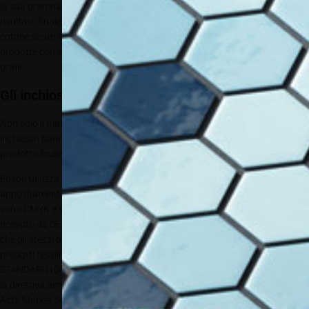
la sua grammatura e cardatura possono influenzare e far variare il
risultato finale. Un altro fattore che incide sulla resa e tenuta dei colori su
cotone scuro è l’omogeneità e la quantità del primer. Tutte le t-shirt
prodotte con stampanti DTG possono essere lavate in lavatrice fino a 30
gradi.
Gli inchiostri
Non solo il materiale o la tecnologia fanno la differenza ma anche gli
inchiostri hanno un ruolo fondamentale nella resa dell’effetto WOW del
prodotto finale.
Epson utilizza inchiostri di proprietà denominati UltraChrome DG
appositamente studiati e realizzati per la stampa diretta. I colori utilizzati
sono CMYK e Wh. Gli inchiostri Epson UltraChrome DG, inoltre hanno
®
ricevuto da OEKO-TEX
la certificazione ECO PASSPORT, che garantisce
che gli stessi possono essere usati nella produzione sostenibile di
prodotti tessili ecologici nel pieno rispetto dei requisiti chimici dello
®
STANDARD100 di OEKO-TEX
. Gli UltraChrome DG sono compatibili con
la direttiva americana CPSIA (Consumer Product Safety Improvement
Act). Market Screentypographic propone gli inchiostri serigrafici a base