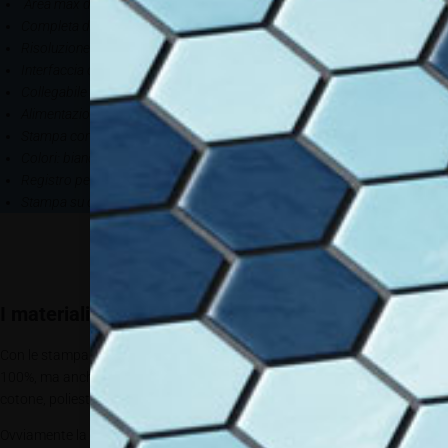
Area max di stampa utile 406x535mm
Completa di RIP per l’invio file e gestione retino
Risoluzione di stampa 1200dpi
Interfaccia con Photoshop, Corel Draw e Illustrator
Collegabile un usb
Alimentazione 220V, 50/60Hz
Stampa con inchiostri a base acqua
Colori: bianco, quadricromia, fluo, metallici
Registro perfetto
Stampa su diversi tessuti
I materiali DTG
Con le stampanti DTG è possibile personalizzare tessuti in cotone, lino
100%, ma anche tessuti misti (cotone + poliestere), legno naturale,
cotone, poliestere, pelle grezza e lana.
Ovviamente la qualità del cotone della T-shirt è molto importante perché