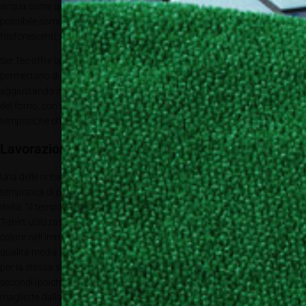
acqua come quelli originali della Brother. Per quanto riguarda i colori, è
possibile sommare alla quadricromia i bianchi, i metallici, i fluorescenti, i
fosforescenti, i glitter e i rinfrangenti.
Ser.Tec offre la gamma di inchiostri a pigmento base acqua che
permettono di stampare su svariati tessuti senza problemi di tenuta,
aggiustando in base al tessuto temperatura e durata della pressatura o
del forno, con un range di polimerizzazione che va dai 140 ai 180 gradi e
tempistiche che vanno dai 30 ai 60 secondi.
Lavorazione e tempi
Una delle richieste del cliente al momento dell’acquisto è proprio la
tempistica di produzione! Claudio Buelli, Product Manager di Epson
Italia: “Il tempo di realizzazione è dato da una serie di varianti: dal tipo di
T-shirt utilizzata, alla risoluzione di stampa passando per la copertura
colore nell’immagine. Così, ad esempio, la stampa di un formato A4 con
qualità media su una maglietta bianca richiede circa 35 secondi, mentre
per la stessa stampa su una maglietta colorata ci vogliono circa 100
secondi (poiché viene stampato anche il fondo con il colore bianco). Per
magliette dalla XS alla XL con area di stampa da 17x20cm a 40x50cm, il