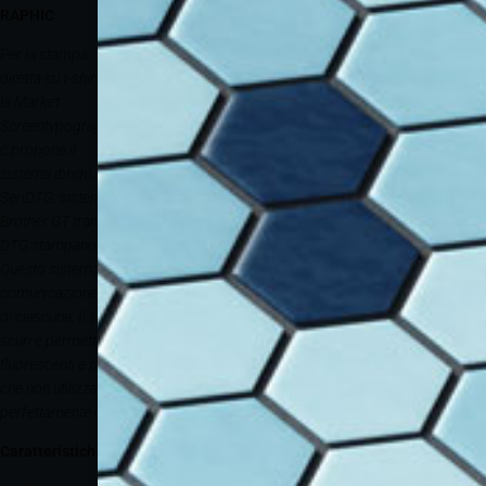
RAPHIC
Per la stampa
diretta su t-shirt,
la Market
Screentypographi
c propone il
sistema ibrido,
SeriDTG: sistema composto da Goccopro QS2536 combinato con DTG
Brother GT tramite RIP, 4 sagome: 2 fisse e 2 mobili. Goccopro QS2536 e
DTG stampano, entrambi, mezzi toni a modulazione di frequenza, retino FM.
Questo sistema semplifica notevolmente il lavoro perché SeriDTG mette in
comunicazione due tecnologie molto diverse tra loro che valorizza il meglio
di ciascuna. Il sistema SeriDTG esclude l’utilizzo di primer anche su capi
scuri e permette di aggiungere ad ogni stampa diretta, effetti metallici,
fluorescenti e puff. La produzione del telaio digitale con Goccopro QS2536
che non utilizza acqua, chimici, acidi e fonti luminose, rende tutto il sistema
perfettamente eco-sostenibile.
Caratteristiche principali: