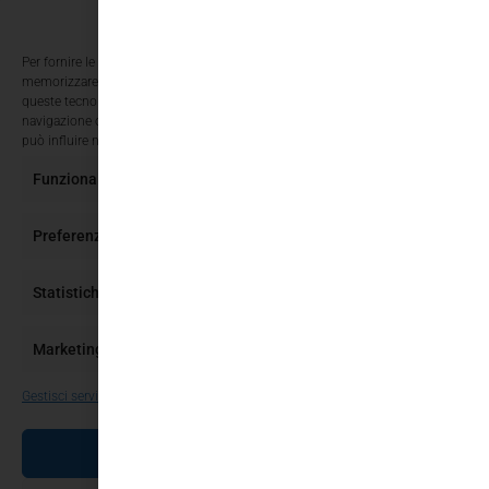
Gestisci Consenso Cookie
Per fornire le migliori esperienze, utilizziamo tecnologie come i cookie per
memorizzare e/o accedere alle informazioni del dispositivo. Il consenso a
queste tecnologie ci permetterà di elaborare dati come il comportamento di
navigazione o ID unici su questo sito. Non acconsentire o ritirare il consenso
può influire negativamente su alcune caratteristiche e funzioni.
Funzionale
Sempre attivo
Preferenze
Statistiche
Marketing
Gestisci servizi
ACCETTA