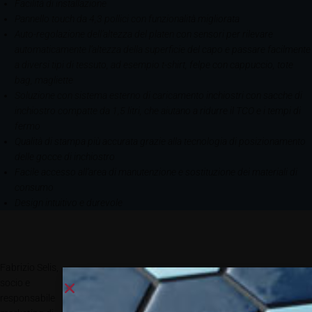
Facilità di installazione
Pannello touch da 4,3 pollici con funzionalità migliorata
Auto-regolazione dell’altezza del platen con sensori per rilevare
automaticamente l’altezza della superficie del capo e passare facilmente
a diversi tipi di tessuto, ad esempio t-shirt, felpe con cappuccio, tote
bag, magliette
Soluzione con sistema esterno di caricamento inchiostri con sacche di
inchiostro compatte da 1,5 litri, che aiutano a ridurre il TCO e i tempi di
fermo
Qualità di stampa più accurata grazie alla tecnologia di posizionamento
delle gocce di inchiostro
Facile accesso all’area di manutenzione e sostituzione dei materiali di
consumo
Design intuitivo e durevole
Fabrizio Selis,
socio e
responsabile