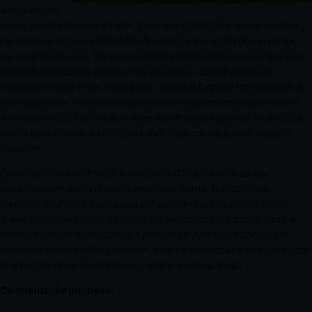
abbigliamento
medio-grandi e fornitori di t-shirt. SureColor SC-F3000 è stata progettata
per garantire massima affidabilità, flessibilità e alta qualità di stampa sui
capi di abbigliamento. Tra le caratteristiche differenzianti vi sono l’estrema
facilità di installazione, utilizzo e manutenzione, i costi di gestione e
realizzazione delle t-shirt molto bassi, nonché la funzione fondamentale di
auto-regolazione dell’altezza del platen (vassoio) con sensori per rilevare
automaticamente l’altezza della superficie del capo e passare facilmente a
diversi tipi di tessuto, ad esempio t-shirt, felpe con cappuccio, shopper,
magliette.
Epson SureColor SC-F3000: la stampante DTG per tessuti ad alta
produttività per carichi di lavoro importanti. Con un TCO contenuto,
SureColor SC-F3000 è sviluppata per aziende di abbigliamento medio-
grandi e fornitori di t-shirt. La sua infallibile efficienza produttiva, anche in
termini di velocità di produzione, è pensata per tutte quelle aziende che
richiedono elevati livelli di precisione, tempi di consegna rapidi e la capacità
di riprodurre progetti complessi su un’ampia varietà di capi.
Caratteristiche principali: