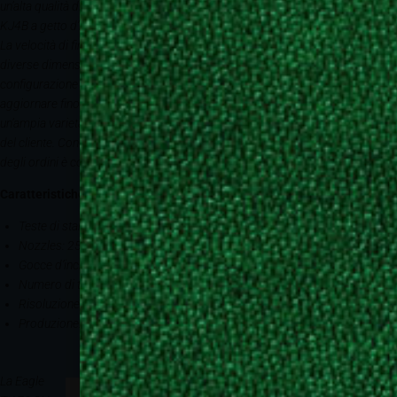
un’alta qualità di stampa. Il tutto grazie alle 12 testine di stampa Kyocera
KJ4B a getto d’inchiostro con 2558 ugelli e una risoluzione nativa di 600DPI.
La velocità di firing è di 40.000 gocce d’inchiostro al secondo, con quattro
diverse dimensioni delle gocce. Il cliente può iniziare con un efficace
configurazione entry level a partire da 4 teste di stampa e successivamente
aggiornare fino alle 12 teste di stampa. La macchina può essere dotata di
un’ampia varietà di funzioni speciali ottimizzate per le specifiche esigenze
del cliente. Con un pacchetto completo di RIP automatizzato la gestione
degli ordini è completamente automatizzata.
Caratteristiche principali
Teste di stampa: Kyocera KJ4B
Nozzles: 2558
Gocce d’inchiostro: fino a 40.000/sec
Numero di teste: 4, 8 o 12
Risoluzione di stampa: fino a 2400 dpi
Produzione: fino a 1280 maglie/ora
La Eagle