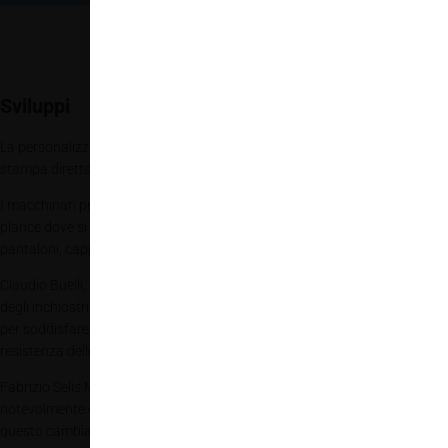
Sviluppi
La personalizzazione e l’unicità è una continua ricerca del cliente, e la
stampa diretta su tessuto è in continuo fermento.
I macchinari proposti oggi, infatti, propongono la customizzazione delle
plance dove si possono inserire non solo le semplici t-shirt ma anche
pantaloni, cappelli e scarpe. È un’evoluzione continua!
Claudio Buelli, di Epson Italia afferma che: “Sia la formulazione chimica
degli inchiostri sia la tecnologia hardware sono in continua evoluzione
per soddisfare le richieste del mercato di una sempre maggiore qualità,
resistenza delle stampe e la diminuzione dei tempi di produzione.”
Fabrizio Selis Market Screentypographic sottolinea: “Le tecnologie sono
notevolmente evolute ma il mercato non riesce a stare al passo con
questo cambiamento velocissimo. Ogni tecnologia ha le sue