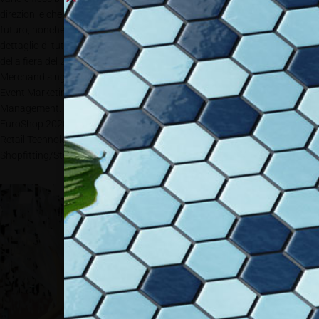
direzioni e che offre ampi spazi alle novità e agli sviluppi rilevanti per il
futuro, nonché ai prodotti innovativi interessanti per il commercio al
dettaglio di tutto il mondo. Gli otto raggruppamenti tematici all’interno
della fiera del 2020 sono Shop Fitting & Store Design, Visual
Merchandising, Lighting, Retail Marketing, Retail Technology, Expo &
Event Marketing, Food Service Equipment e Refrigeration & Energy
Management. Il numero di prenotazioni in tutte le otto aree previste da
EuroShop 2020 è molto consistente, ma sono soprattutto gli ambiti di
Retail Technology, Refrigeration & Energy Management e
Shopfitting/Store Design a fare registrare il boom di iscrizioni.
Fanno da
sfondo
all’evento
fieristico di
EuroShop una
serie di novità
specifiche quali
per esempio il
POPAI Village,