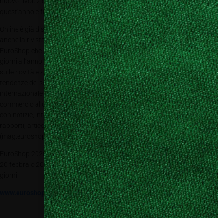
nuovo rivoluzionario padiglione 1 sarà inaugurato entro l’autunno di
quest‘anno e funzionerà subito a partire da settembre 2019.
Online è già disponibile
anche la rivista digitale di
EuroShop che per 365
giorni all’anno informa
sulle novità e sulle
tendenze del settore
internazionale del
commercio al dettaglio
con notizie, interviste,
rapporti, articoli specializzati, ricerche, studi, foto e filmati.
(mag.euroshop.de)
EuroShop 2020 apre al pubblico specializzato da domenica 16 a giovedì
20 febbraio 2020 con orario continuato dalle 10.00 alle 18.00 tutti i
giorni.
www.euroshop.de