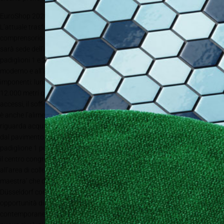
EuroShop 2020 in un padiglione tutto nuovo
L’attuale trasformazione avveniristica dell’ingresso sud del
comprensorio di Messe Düsseldorf ha coinvolto anche il padiglione 1 che
sarà sede dell’allestimento di EuroShop 2020. I vecchi e più piccoli
padiglioni 1 e 2 sono stati smantellati e al loro posto è nato uno spazio
moderno e all’avanguardia. I numeri del nuovo padiglione 1 sono
imponenti: lungo 158 metri e largo 77 esso vanta una superficie di oltre
12.000 metri quadrati. L‘entrata al padiglione è garantita da ben sette
accessi, il soffitto consente l’utilizzo di strutture sospese e degna di nota
è anche l’alimentazione e la fornitura dei singoli stand per quanto
riguarda acqua, elettricità e connessioni, tutte disponibili con semplicità
dal pavimento. Seguendo un percorso pedonale a ponte i visitatori del
padiglione 1 possono arrivare direttamente al primo piano dove è situato
il centro congressi Congress Center Düsseldorf (CCD Süd). Accanto
all’area di collegamento con i padiglioni 3 e 4 parte poi la cosiddetta ‘via
maestra’ che dall’ingresso sud conduce a tutti gli altri spazi di Messe
Düsseldorf consentendo così all’ente fiera di potenziare notevolmente le
opportunità di sfruttamento del padiglione e di aumentarne
contemporaneamente la flessibilità per quanto riguarda gli allestimenti. Il