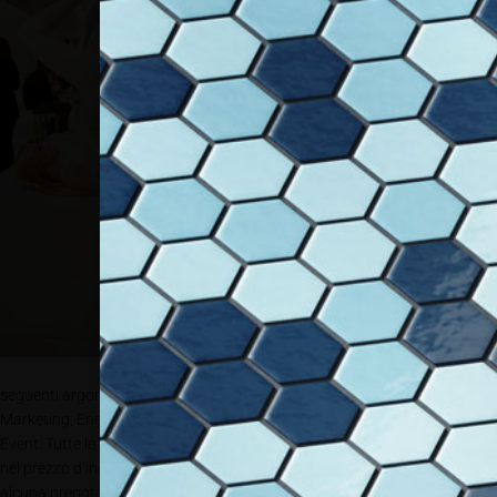
l’Ecopark, il
Designers
Village e l’Italian
Lighting Lounge.
Nell’ambito delle
giornate di fiera
vengono inoltre
organizzate
presentazioni
dal taglio
pratico
all’interno di
stage di alto
livello che
tratteranno
soprattutto i
seguenti argomenti: Store Design, Retail Technology, Omnichannel, Retail
Marketing, Energy Management, Retail Designers, Start-up e Expo &
Event. Tutte le attività supplementari di cornice e gli stage sono compresi
nel prezzo d’ingresso del biglietto e per parteciparvi non è richiesta
alcuna prenotazione.