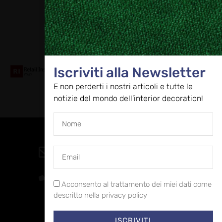
Collaboriamo con
Iscriviti alla Newsletter
E non perderti i nostri articoli e tutte le
notizie del mondo dell’interior decoration!
Contatti
direzione@allestire.online
0471 366087
Acconsento al trattamento dei miei dati come
descritto nella privacy policy
ISCRIVITI
Rimaniamo in contatto