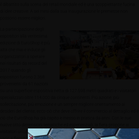
il dibattito sulla scena del retail mondiale ed è una scoppiettante fucina
di idee creative. A sei mesi dalla sua inaugurazione le premesse non
possono essere migliori.
La partecipazione degli
espositori alla ventesima
edizione di EuroShop è più
alta che mai e induce gli
organizzatori a sperare
nei risultati da record del
2017 quando gli
espositori furono 2.368
provenienti da 61 nazioni
su una superficie espositiva netta di 127.598 metri quadrati e i visitatori
specializzati oltre 114.000 da cinque continenti. Più azione, più
sollecitazione, più emozione e un sempre migliore orientamento ai
desideri del cliente, ecco ciò che deve offrire il commercio al dettaglio ed è
ciò che EuroShop ha già capito e messo in pratica da anni. Con le sue
nuove otto dimensioni tematiche ed esperienziali, la fiera propone ai
visitatori un’offerta ben strutturata e la impreziosisce con un programma
vario e flessibile che presenta tutte le sinergie possibili nelle più disparate