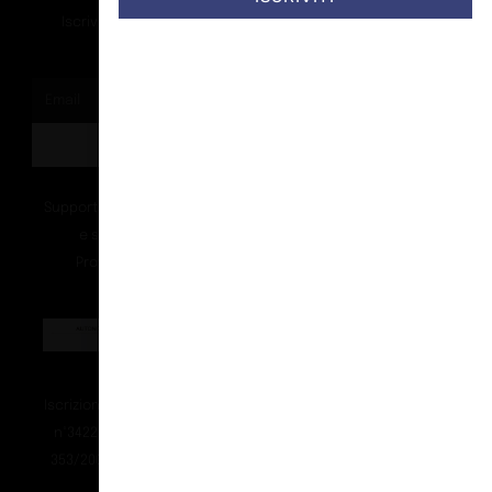
Iscriviti alla nostra newsletter per ricevere tutti gli ultimi
aggiornamenti
ISCRIVITI
Supportato dalla Provincia di Bolzano con ricerca
e sviluppo Fascicolo n. 71.06.2024.00548
Provvedimento concessivo: decreto del
12.11.2024, n. 18632/2024
Iscrizione degli Operatori di Comunicazione (ROC)
n°34225 del 04.02.2008 – sped. in a.p. – 45% – D.L:
353/2003 (conv. in L.27/02/04 n.46) – Art.1,coma 1