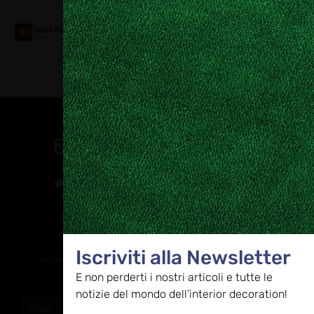
Contatti
direzione@allestire.online
0471 366087
Rimaniamo in contatto
Iscriviti alla Newsletter
Iscriviti alla nostra newsletter per ricevere tutti gli ultimi
E non perderti i nostri articoli e tutte le
aggiornamenti
notizie del mondo dell’interior decoration!