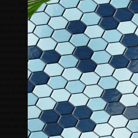
“domus”: l’Atrium e il Tablinum, dove spicca un lampadario di Venini
originale degli anni ‘70. Un pezzo rarissimo composto da 500 pendagli in
cristallo a forma di fiocchi di neve e a sezioni irregolari. Il lampadario
illumina un prezioso tavolo da gioco intarsiato e dipinto, risalente al
Seicento italiano, elemento decorativo degno di una collezione museale.
Il pavimento dell’ingresso, in pregiato marmo travertino Navona, è
decorato da un motivo a losanghe con inserti in ottone, a conferire un
ulteriore tocco di preziosità agli ambienti.
Nella parte posteriore si trova il Peristilum, la parte più privata della
Domus. La sala è caratterizzata dalle candide volte a crociera bianca,
originali del palazzo. Le colonne sono rivestite da una speciale carta da
parati, disegnata da Vudafieri-Saverino Partners, in cui le rovine di
Piranesi, vengono reinterpretate in chiave pop e contemporanea, con un
tocco di ironia.
Nel Flagship romano l’armadio Delvaux – un mobile icona presente in
tutti i negozi e ogni volta reinterpretato in modo diverso nelle forme, nei
colori, nell’articolazione dei suoi volumi – è stato riletto ispirandosi alle
architetture barocche di Borromini. Una scelta, che insieme all’uso del
fondo oro, rappresenta un vero e proprio omaggio alla Città Eterna.
L’elegante oro pallido ad affetto patinato, si ritrova anche nelle pareti