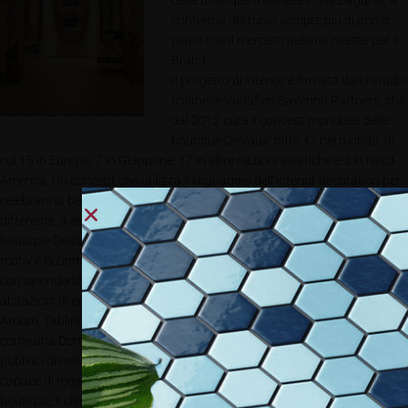
della boutique milanese in via Bagutta, a
conferma del ruolo sempre più di primo
piano che il mercato italiano riveste per il
Brand.
Il progetto di interior è firmato dallo studio
milanese Vudafieri-Saverino Partners, che
dal 2012 cura il concept mondiale delle
boutique Delvaux: oltre 42 nel mondo, di
cui 15 in Europa, 7 in Giappone, 17 in altre nazioni asiatiche e 3 in Nord
America. Un concept che utilizza il linguaggio dell’interior decoration per
celebrare la belgitude e la creatività della Maison in maniera sempre
differente, a seconda della città in cui ci si trova: per rendere ogni
boutique Delvaux un luogo unico al mondo. Per il Flagship di Roma il leit
motiv è la Domus Romana: il concept della boutique nasce infatti dalla
corrispondenza tra la pianta dello spazio e l’antica disposizione delle
abitazioni di epoca romana. Le collezioni Delvaux si articolano così tra
Atrium, Tablinum, Peristilum, Triclinum, in uno spazio che si propone
come una Domus Romana moderna, in un susseguirsi di ambienti che da
pubblici diventano sempre più intimi, per un’esperienza di shopping
capace di regalare un progressivo senso di esclusività. Entrando nella
boutique, il cliente viene accolto nelle prime due maestose sale della