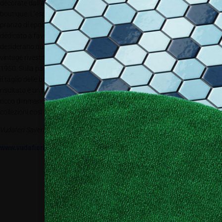
decorate dall’artista Filippo Falaguasta, che caratterizzano l’intera
boutique. L’esperienza di shopping prosegue nel Triclinum, la sala da
pranzo di epoca romana è stata riletta come VIP Room: un ambiente
dedicato a favorire un rapporto più approfondito con i visitatori che
desiderano qualcosa di speciale. Ad accogliere gli ospiti, divani e poltrone
vintage rivestite in velluto grigio e un tavolino da caffè FontanaArte del
1950. Sulla parete risaltano delle dime risalenti agli anni ’50, utilizzate per
il taglio delle borse, che vanno a definire una composizione astratta. Il
risultato è un negozio dalla personalità distintiva, caldo e accogliente,
ricco di rimandi e citazioni che accompagna l’ospite alla scoperta delle
collezioni così come della belgitude di Delvaux.
Vudaferi Saverino
www.vudafierisaverino.it
Collaboriamo con