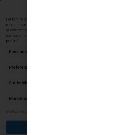
Gestisci Consenso Cookie
Per fornire le migliori esperienze, utilizziamo tecnologie come i cookie per
memorizzare e/o accedere alle informazioni del dispositivo. Il consenso a
queste tecnologie ci permetterà di elaborare dati come il comportamento di
navigazione o ID unici su questo sito. Non acconsentire o ritirare il consenso
può influire negativamente su alcune caratteristiche e funzioni.
Funzionale
Sempre attivo
Preferenze
Statistiche
Marketing
Gestisci servizi
ACCETTA