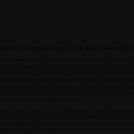
ta una moderna palestra. A terra, il pavimento è Ger
ettura d’interni Esebé, guidato dalla designer Susana Brogueras, si è occu
n classico stile Liberty anni ‘20, in una palestra all’avanguardia. Il prog
a capitale spagnola vuole conservare i dettagli dell’architettura originaria
el settore fitness. Lo studio Brogueras ha scelto Gerflor per gli oltre 2
liche perché con questo prodotto abbiamo già ottenuto eccellenti risultat
mplice e veloce, che dovesse però accompagnarsi nello stesso momento ad a
progettando e della sua esigente clientela”.
 teatro è stato convertito in zona VIP da dedicare al relax. Per questa area
 hanno scelto il pavimento Taralay Impression che, grazie alla fibra di vetr
ttamento superficiale Protecsol2, presenta una particolare resistenza all’us
rema. Nello spazio anticamente dedicato alle sedute della platea è stata