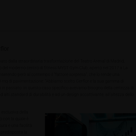
flor
pato dalla straordinaria trasformazione del Teatro Arenal di Madrid,
etto del moderno centro di fitness MYST Gym Club, aperto nel 2017 a La
 inserendo però al contempo il “fattore sorpresa”, che lo rende una
000 mq di pavimentazione: “Abbiamo scelto Gerflor e la sua gamma di
i in passato. In questo caso specifico avevamo bisogno della certezza di
lti standard di durabilità e ad un design accattivante, all’altezza dello
 esclusiva della
o con la quale è
ura e una facilità
 predisposta la