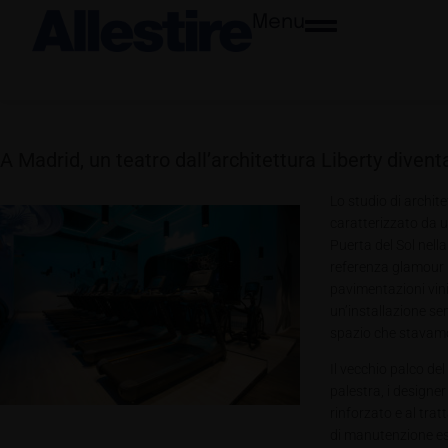
Menu
A Madrid, un teatro dall’architettura Liberty diven
Lo studio di archit
caratterizzato da u
Puerta del Sol nell
referenza glamour n
pavimentazioni vini
un’installazione se
spazio che stavamo 
Il vecchio palco del
palestra, i designer
rinforzato e al tra
di manutenzione est