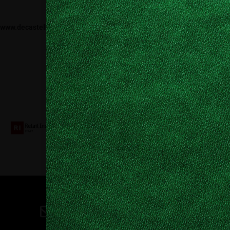
www.decastelli.it
Collaboriamo con
Contatti
direzione@allestire.online