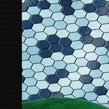
tendenze grafiche contemporanee, le proposte esaltano le potenzialità
dei metalli e sono già state scelte dagli architetti per realizzazioni
internazionali nell’ambito del contract e dell’hôtellerie. Con un’ulteriore
evoluzione, De Castelli presenta quest’anno alla stampa e al mercato
internazionale le proprie ricerche: da una parte lo sviluppo di finiture
inedite per i metalli, dall’altra una soluzione innovativa per la posa delle
superfici. Le nuove superfici Erosion sono frutto di un innovativo lavoro
di sperimentazione e ricerca curato dal responsabile dell’R&D
Department dell’azienda, Filippo Pisan, integrando la tecnologia con le
competenze di alto artigianato. Da una speciale tecnica di erosione
controllata che crea texture disomogenee si trasmette una sensazione
naturale ispirata all’azione del tempo. Una lavorazione estremamente
versatile che amplifica le vibrazioni dei metalli esaltandone l’unicità, con
effetti straordinariamente tridimensionali. Gumdesign e Elena
Salmistraro hanno interpretato questa speciale tecnica con il loro
personale linguaggio creativo, che si esprime nelle collezioni Arazzi e Wild
Geometries. L’azienda ha inoltre studiato e messo a punto un sistema
standardizzato che semplifica la posa in opera, adatto sia alle pareti che
ai pavimenti: una soluzione “ad incastro” facilita notevolmente le
realizzazioni garantendo massima flessibilità nella composizione.