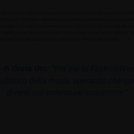
glas, risultato da diverse lavorazioni. La lavorazione del plexiglass avviene
formatrice.
Il Papillon, elegante e pulito nel suo colore originale può an
cnologia UV Curable, senza emissione di VOC nocivi. L’artigianalità del pr
glino, aveva riservato un tavolo di lavoro per presentare ai visitatori le
ha realizzato dei papillon personalizzati con l’artista giapponese.
e di Greta Oto:
“Per noi la FashionWeek
pubblico della moda, sperando che ques
diventi poi potenziale acquirente.”