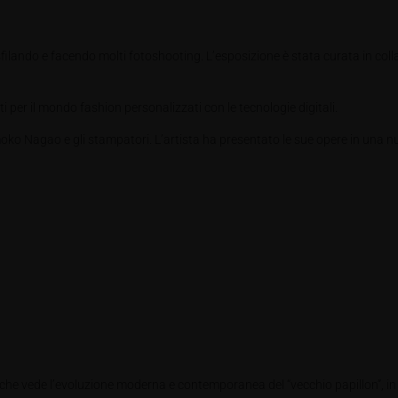
 sfilando e facendo molti fotoshooting. L’esposizione è stata curata in 
i per il mondo fashion personalizzati con le tecnologie digitali.
ko Nagao e gli stampatori. L’artista ha presentato le sue opere in una nuo
 che vede l’evoluzione moderna e contemporanea del “vecchio papillon”, in