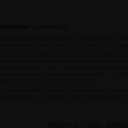
SismaItalia –
sismaitalia.it
Operativa negli ambiti del marketing, della comunicazione d’impresa e della
sistema di stampa in grande formato che permetterà di realizzare progetti
Presso lo showroom Allestire Decor LabSismaItalia espone diverse opere d
scultorea per contemporanei banconi shop ed una parete decorativa di 3×3 
polimerizza alla luce UV e produce oggetti traslucidi. Il gel è stato appo
chimica che potesse garantire una buona velocità produttiva. Le rifiniture 
applicazione viene decorato con i più svariati materiali.
L’artista internazionale Tomoko Nagao, ha inoltre contattato l’azienda ve
progetto definisce un nuovo modo di interpretare la tecnologia da parte del
Federica Tisato, Direz