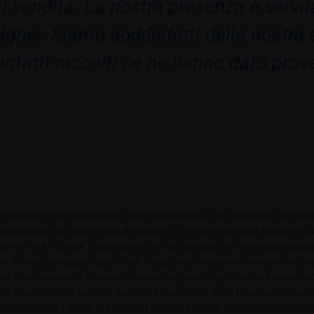
ti vendita. La nostra presenza è servit
gner. Siamo soddisfatti della nostra s
ontatti raccolti ce ne hanno dato prova
lestimento e del retail design. Alla FashionWeek2018 ha esposto due pro
onofacciale con una cornice di alluminio di 46mm o 65mm di spessore. La 
stante fino a 7000lux. L’abbinamento a teli stampati con tecnologia digit
o a 5 volte più leggera rispetto alle tradizionali strutture a neon permette
iare il telo stampato, fissandolo tramite un pratico gommino in silicone cu
 da trasmettere. Il secondo pannello presente era a Led bifacciale con una
ni tool-less. I totem, le pareti ed i pannelli luminosi possono utilizzare 