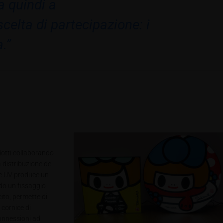
a quindi a
celta di partecipazione: i
.”
dotti collaborando
distribuzione dei
ale UV produce un
ndo un fissaggio
cito, permette di
 cornice di
connessioni ad