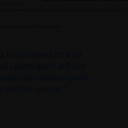
a di servizi e
la luce perimetrale con lenti bifocali ad alta luminosità in varie tonalità di
cosolvent e inchiostri a base acqua.
la FashionWeek2018 sia
di i partecipanti al Decor
 organizzati durante quella
risultati concreti.”