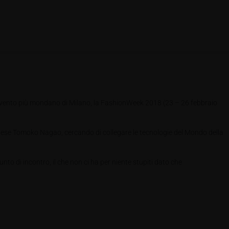
ell’evento più mondano di Milano, la FashionWeek 2018 (23 – 26 febbraio
pponese Tomoko Nagao, cercando di collegare le tecnologie del Mondo della
 di incontro, il che non ci ha per niente stupiti dato che