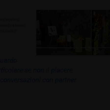
era “Bowie in
inodori e a basso
alizzata in
guardo
ticolare se non il piacere
 conversazioni con partner