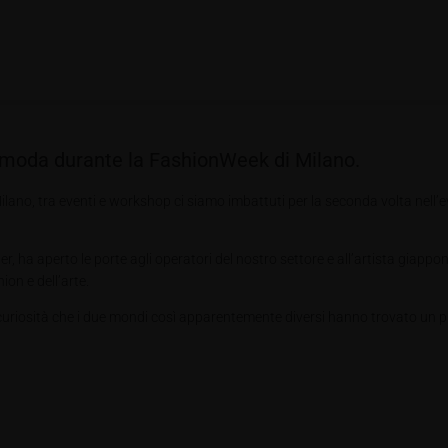
a moda durante la FashionWeek di Milano.
 a Milano, tra eventi e workshop ci siamo imbattuti per la seconda volta n
er, ha aperto le porte agli operatori del nostro settore e all’artista gia
on e dell’arte.
osità che i due mondi così apparentemente diversi hanno trovato un punto