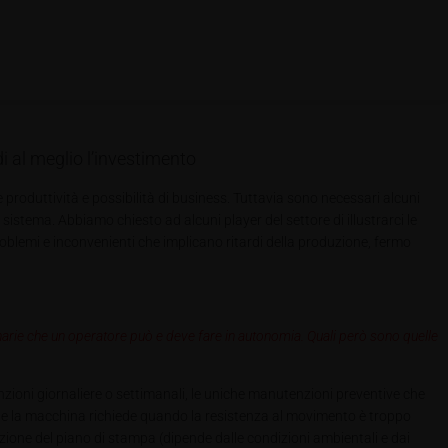
i al meglio l’investimento
oduttività e possibilità di business. Tuttavia sono necessari alcuni
sistema. Abbiamo chiesto ad alcuni player del settore di illustrarci le
oblemi e inconvenienti che implicano ritardi della produzione, fermo
arie che un operatore può e deve fare in autonomia. Quali però sono quelle
oni giornaliere o settimanali, le uniche manutenzioni preventive che
 che la macchina richiede quando la resistenza al movimento è troppo
irazione del piano di stampa (dipende dalle condizioni ambientali e dai