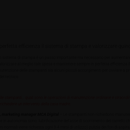
rfetta efficienza il sistema di stampa e valorizzare quind
n sistema di stampa è un passo importante ma necessario per aumentare pr
lorizzare al meglio tale spesa e mantenere sempre in perfetta efficienza il 
utenzione delle stampanti sia alcuni piccoli accorgimenti per ovviare a pr
el tecnico.
le stampanti… quali sono le operazioni di manutenzione ordinarie e straordin
 richiedere un intervento della casa madre.
a, marketing manager MCA Digital
–
Le stampanti non richiedono manutenzi
re in autonomia sono: lubrificazione del’asse di scorrimento del carrello
ni normali viene richiesta ogni 3-4 mesi di utilizzo) pulizia dei fori di asp