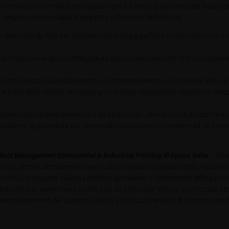
in condizioni normali è consigliata ogni 2-3 mesi) pulizia encoder asse sc
vengono richiesti dalla stampante in funzione dell’utilizzo.
 delle cose da fare per ottenere una stampa perfetta la manutenzione e la 
ie automatiche vengono effettuate ad ogni accensione oltre che ciclicament
 inchiostri caricati, quotidianamente o settimanalmente, si procederà alla pu
 ai bordi delle testine, nei capping e nel wiper. Operazione veramente sempl
entazione della periferica o da altre cause, oltre ai cicli di pulizia med
l cliente la procedura più idonea alla risoluzione o procedere ad un inter
oduct Management Commercial & Industrial Printing di Epson Italia
– Nor
aria, perché direttamente legate alla continuità operativa della macchin
e cartucce esaurite, pulizia periodica giornaliera o settimanale delle parti 
raordinaria viene invece svolta solo da personale tecnico autorizzato E
tensionamento dei supporti, pulizia e sostituzione parti di consumo per fi