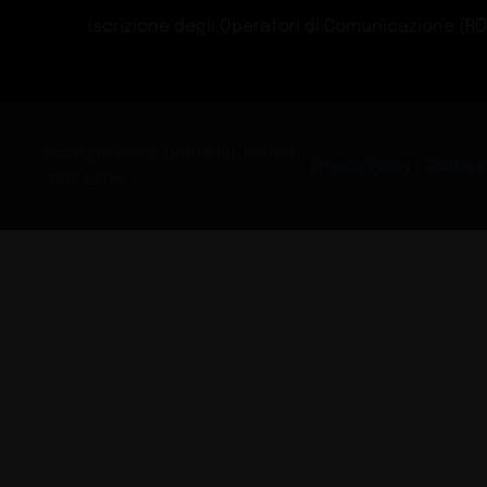
Iscrizione degli Operatori di Comunicazione (ROC)
Copyright 2026 © tutti i diritti riservati
Privacy Policy
|
Cookie P
a Ki6-Editori