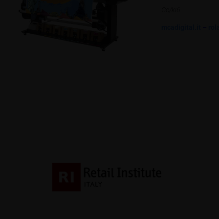
Gc/ki6
mcadigital.it
–
rol