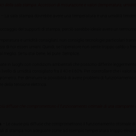
ci della sala stampa. Accessori di misurazione e valori (temperatura, umidit
– La sala stampa dovrebbe avere una temperatura e una umidità tendenzia
occaggio dei supporti di stampa, perciò sarebbe ideale avere un termometr
emperatura e umidità consigliati, non consiglio
tecnologie particolari tran
tessi di noi esseri umani. Quindi, se l’operatore non sente troppo caldo o fr
l meglio. Se tu stai bene, lei pure. Semplice.
ate in luoghi con condizioni ambientali che possono differire leggerment
llo di umidità consigliato fra il 40 e il 60%. Per controllare che i valori
grometro. Per diminuire la possibilità di avere problemi di funzionamento d
 della tensione elettrica.
 più diffuse che compromettono il funzionamento ottimale di una stampante 
a
– Le cause più diffuse che compromettono il funzionamento ottimale d
ali di stampa non adeguate come ad esempio temperatura troppo elevata 