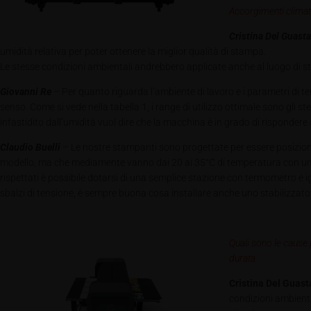
Accorgimenti climati
Cristina Del Guasta
umidità relativa per poter ottenere la miglior qualità di stampa.
Le stesse condizioni ambientali andrebbero applicate anche al luogo di st
Giovanni Re
– Per quanto riguarda l’ambiente di lavoro e i parametri di t
senso. Come si vede nella tabella 1, i range di utilizzo ottimale sono gli s
infastidito dall’umidità vuol dire che la macchina è in grado di rispondere a
Claudio Buelli
– Le nostre stampanti sono progettate per essere posizion
modello, ma che mediamente vanno dai 20 ai 35°C di temperatura con un live
rispettati è possibile dotarsi di una semplice stazione con termometro e i
sbalzi di tensione, è sempre buona cosa installare anche uno stabilizzatore
Quali sono le cause
durata.
Cristina Del Guast
condizioni ambient