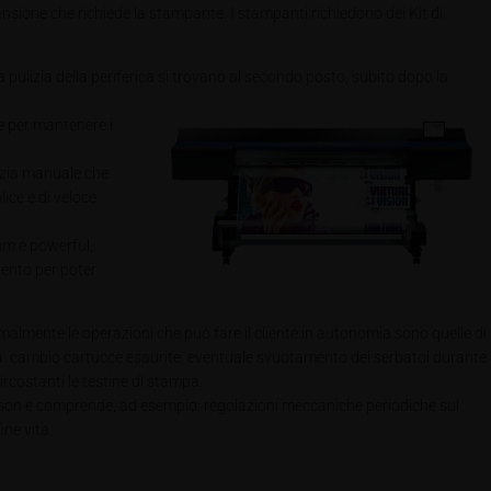
ansione che richiede la stampante. I stampanti richiedono dei Kit di
pulizia della periferica si trovano al secondo posto, subito dopo la
e per mantenere i
lizia manuale che
ice e di veloce
ium e powerful,
vento per poter
malmente le
operazioni che può fare il cliente in autonomia sono quelle di
a: cambio cartucce esaurite, eventuale svuotamento dei serbatoi durante
circostanti le testine di stampa.
pson e comprende, ad esempio: regolazioni meccaniche periodiche sul
ne vita.