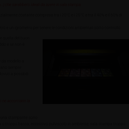
à…) che sarebbero ideali da avere in sala stampa.
lmente costante compresa tra i 20°C e i 25°C e tra il 40% e il 60% di
o e un igrometro per tenere le condizioni ambientali sotto controllo.
ne quella del buon
eddo e se non è
e da modello a
 siano sempre
ovuti a possibili
o ne accorciano la
i una stampante sono:
o troppo bassa, eccessivo pulviscolo in ambiente, sala stampa troppo