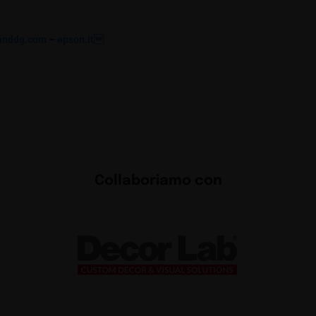
anddg.com
–
epson.it
Collaboriamo con