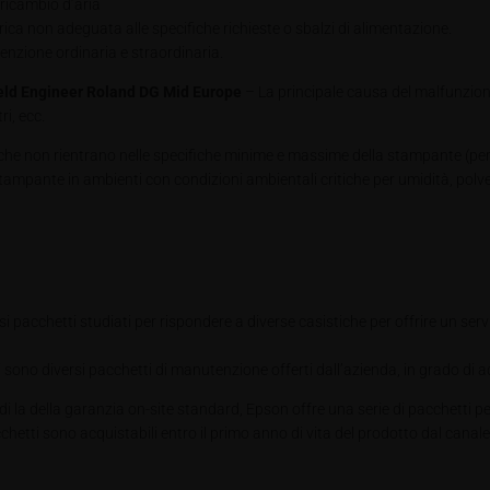
ricambio d’aria
rica non adeguata alle specifiche richieste o sbalzi di alimentazione.
enzione ordinaria e straordinaria.
ield Engineer Roland DG Mid Europe
– La principale causa del malfunzio
i, ecc.
riali che non rientrano nelle specifiche minime e massime della stampante (p
stampante in ambienti con condizioni ambientali critiche per umidità, polver
pacchetti studiati per rispondere a diverse casistiche per offrire un ser
i sono diversi pacchetti di manutenzione offerti dall’azienda, in grado di a
 di la della garanzia on-site standard, Epson offre una serie di pacchetti pe
etti sono acquistabili entro il primo anno di vita del prodotto dal canale d