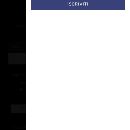
ISCRIVITI
Rimaniamo in contatto
Iscriviti alla nostra newsletter per ricevere tutti gli ultimi
aggiornamenti
ISCRIVITI
Supportato dalla Provincia di Bolzano con ricerca
e sviluppo Fascicolo n. 71.06.2024.00548
Provvedimento concessivo: decreto del
12.11.2024, n. 18632/2024
Iscrizione degli Operatori di Comunicazione (ROC)