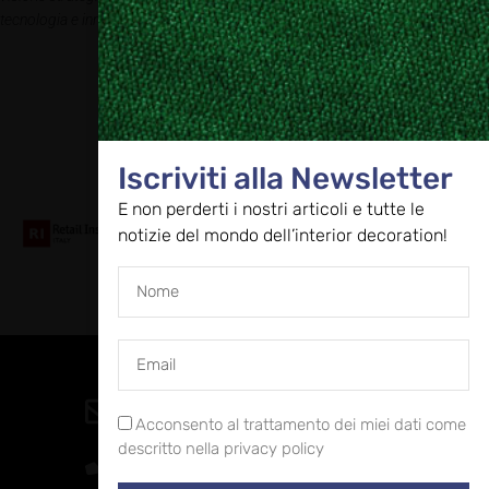
tecnologia e innovazione; solidità patrimoniale e finanziaria.
Iscriviti alla Newsletter
Collaboriamo con
E non perderti i nostri articoli e tutte le
notizie del mondo dell’interior decoration!
Contatti
direzione@allestire.online
Acconsento al trattamento dei miei dati come
descritto nella privacy policy
0471 366087