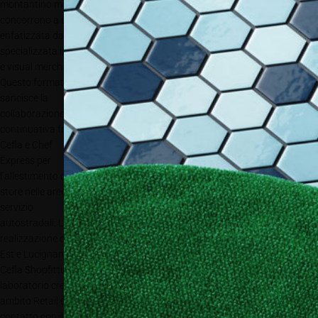
montantino minirack 3×3. Cromatismi, finiture e leggerezza che
concorrono a una comunicazione visiva accuratamente studiata ed
enfatizzata dall’illuminazione prodotta da C-LED, società di Cefla
specializzata in soluzioni di illuminazione personalizzate in ambito retail
e visual merchandising, interior design, illuminazione pubblica, growing.
Questo format
sancisce la
collaborazione
continuativa fra
Cefla e Chef
Express per
l’allestimento degli
store nelle aree di
servizio
autostradali. La
realizzazione di Novara segue infatti le precedenti di Arno Ovest, Fabro
Est e Lucignano.
Cefla Shopfitting e la controllata Zenith Shop Design costituiscono un
laboratorio creativo, partner ideale per interpretare e anticipare i trend in
ambito Retail e Grande Distribuzione. Grazie a una continua ricerca a
contatto con il mercato, Zenith Shop Design coniuga design,