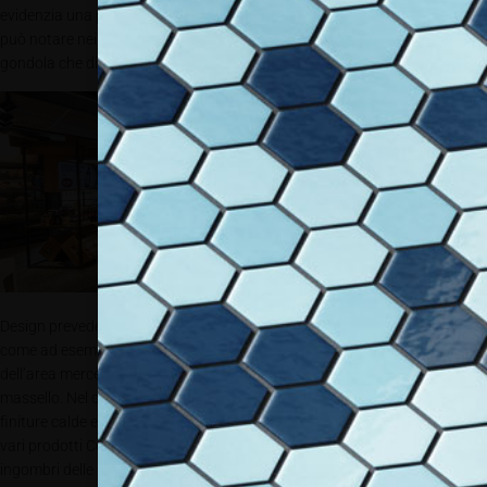
evidenzia una particolare leggerezza visiva degli allestimenti, come si
può notare nei portali d’ingresso in lamiera stirata e nelle scaffalature a
gondola che dividono l’area store da quella dedicata al ristoro del
viaggiatore. Qui
l’apparente
assenza di barriere
rende piacevole il
percorso
all’interno del
market. Il progetto
concretizzato da
Cefla Shopfitting e
Zenith Shop
Design prevedeva l’impiego di superfici diverse, ben integrate fra loro,
come ad esempio i laminati bicolore, con la colorazione identificativa
dell’area merceologica di competenza, le lamiere metalliche e il legno
massello. Nel centro area, inoltre, spiccano strutture espositive con
finiture calde e materiche. In questa realizzazione è stato impiegato, fra i
vari prodotti Cefla, lo schienale centrale unico Evo Up, che comprime gli
ingombri delle gondole lasciando inalterato lo spazio espositivo e il