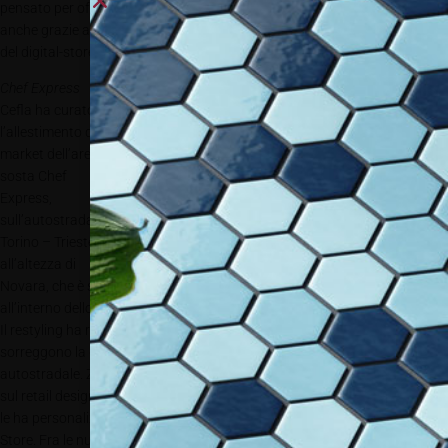
pensato per offrire alla clientela un’esperienza coinvolgente e interattiva,
anche grazie alle zone per le demo dei prodotti o alla possibilità di fruire
del
digital-store.
Chef Express
Cefla ha curato
l’allestimento del
market dell’area di
sosta Chef
Express,
sull’autostrada A4
Torino – Trieste,
all’altezza di
Novara, che è stata inaugurata il 5 luglio 2017. Lo store si trova
all’interno dello storico Ponte sorto nel 1962 a firma di Angelo Bianchetti.
Il restyling ha riguardato entrambi i punti vendita collocati nei piedi che
sorreggono la grande campata che sovrasta la carreggiata
autostradale. Zenith Shop Design, società del gruppo Cefla focalizzata
sul retail design, ha utilizzato come base le strutture Cefla Shopfitting e
le ha personalizzate seguendo il concept studiato da Csma per gli Chef
Store. Fra le numerose peculiarità che rendono unico questo concept si