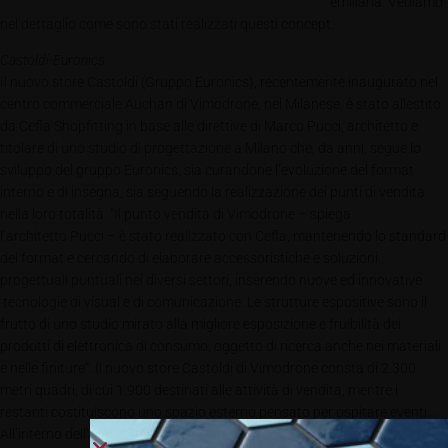
emiliana. Vediamo
nel dettaglio come sono stati realizzati questi concept.
Castoldi-Euronics
Il nuovo store Castoldi (Gruppo Euronics), recentemente inaugurato nel
centro commerciale Auchan di Vimodrone, nel Milanese, è stato allestito
da Cefla Shopfitting in base alle direttive di Marco Pucci, architetto e
titolare di uno studio di progettazione a Milano che, da anni, segue lo
sviluppo del gruppo Euronics, sia curandone l’evoluzione del format
interno e di insegna, sia seguendo la realizzazione dei punti di vendita
nella loro totalità. “Il punto vendita di Vimodrone – spiega
l’architetto Pucci – è stato realizzato con Cefla, mantenendo lo standard
del format e cercando di elaborare accessoristiche e soluzioni
progettuali puntuali nei diversi settori, inserendo nuove ed innovative
tecnologie di visual e di comunicazione. Le strutture espositive sono il
frutto di uno studio mirato alla migliore esposizione e fruibilità dei
prodotti di elettronica di consumo, oggetto di ricerca anche nei materiali
e nelle finiture”. Il nuovo store Castoldi di Vimodrone consta di 2.300
metri quadri, di cui 1.900 destinati alle attività di vendita, mentre i
restanti costituiscono uno spazio esterno pensato per ospitare eventi.
All’interno dell’area di vendita si fa notare il nuovo concept Euronics,