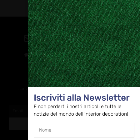
Contatti
direzione@allestire.online
0471 366087
Rimaniamo in contatto
Iscriviti alla nostra newsletter per ricevere tutti gli ultimi
Iscriviti alla Newsletter
aggiornamenti
E non perderti i nostri articoli e tutte le
notizie del mondo dell’interior decoration!
ISCRIVITI