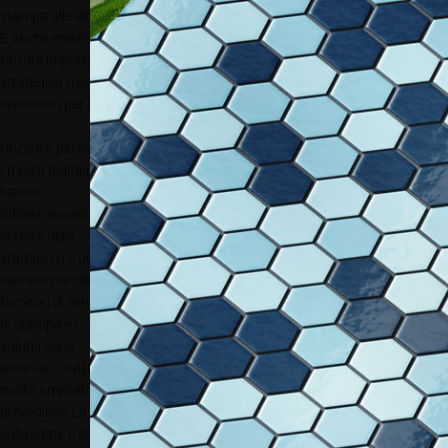
stampa alle esigenze e alle aspettative in continua evoluzione dei clienti.
È anche emerso che nonostante l’economia della produzione rimanga un
fattore importante per l’allocazione del capitale, anche la pianificazione
strategica riveste eguale importanza ed è stata scelta dal 45% degli
investitori per accedere a nuovi mercati con nuovi prodotti e servizi.
Orizzonti più ampi
I media digitali
hanno
ridimensionato il
settore della
stampa (vi è un
numero minore di
fornitori di servizi
di stampa e i
volumi sono
diminuiti), tuttavia gli orizzonti dei fornitori di servizi di stampa si sono
molto ampliati. La stampa pre-digitale era un mondo più piccolo e
prevedibile. La stampa serigrafica e offset si basava su tecnologie ben
collaudate e affidabili, la varietà dei prodotti stampati era limitata e