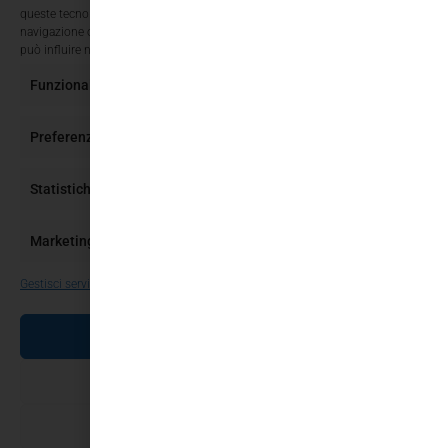
queste tecnologie ci permetterà di elaborare dati come il comportamento di
navigazione o ID unici su questo sito. Non acconsentire o ritirare il consenso
può influire negativamente su alcune caratteristiche e funzioni.
Funzionale
Sempre attivo
Preferenze
Statistiche
Marketing
Gestisci servizi
ACCETTA
NEGA
SALVA PREFERENZE