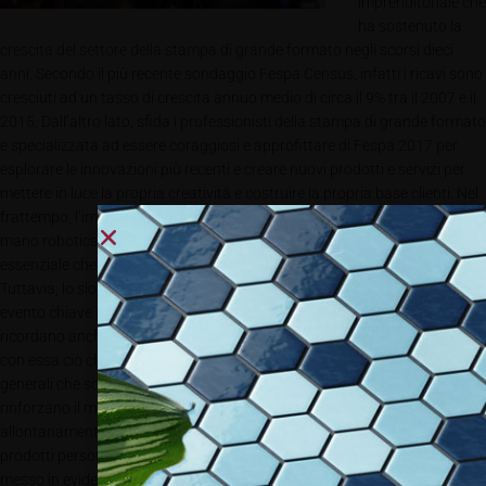
imprenditoriale che
ha sostenuto la
crescita del settore della stampa di grande formato negli scorsi dieci
anni. Secondo il più recente sondaggio Fespa Census, infatti i ricavi sono
cresciuti ad un tasso di crescita annuo medio di circa il 9% tra il 2007 e il
2015. Dall’altro lato, sfida i professionisti della stampa di grande formato
e specializzata ad essere coraggiosi e approfittare di Fespa 2017 per
esplorare le innovazioni più recenti e creare nuovi prodotti e servizi per
mettere in luce la propria creatività e costruire la propria base clienti. Nel
frattempo, l’immagine straordinaria che accompagna lo slogan, una
mano robotica che libera una farfalla dei colori brillanti, sottolinea il ruolo
essenziale che riveste la tecnologia in questo processo.
Tuttavia, lo slogan e l’immagine non solo promuovono Fespa 2017 quale
evento chiave per la comunità della stampa di grande formato, ma
ricordano anche in che modo la stampa sia cambiata nell’era digitale, e
con essa ciò che significa lavorare in questo settore. Numerose tendenze
generali che sono state identificate dall’indagine Fespa Census
rinforzano il messaggio. Ad esempio, il sondaggio ha rilevato un
allontanamento continuo dalla stampa di alti volumi a favore di quella di
prodotti personalizzati, con margini di guadagno più elevati. Ha inoltre
messo in evidenza una maggiore attenzione dei fornitori dei servizi di