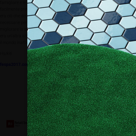
famigliare e le esigenze dei clienti (prodotti richiesti e tempistiche) erano
facilmente prevedibili. A queste condizioni, l’economia della produzione
era ciò che determinava gli investimenti; nuove attrezzature erano
necessarie per velocizzare la produzione, aggiungere capacità e
migliorare la qualità. Per la maggior parte delle aziende, la “concorrenza”
era un’altra attività che si occupava di stampa nel proprio quartiere, non
il mondo inafferrabile e in rapida evoluzione dei media digitali.
Hs/ki6
fespa2017.com
Collaboriamo con