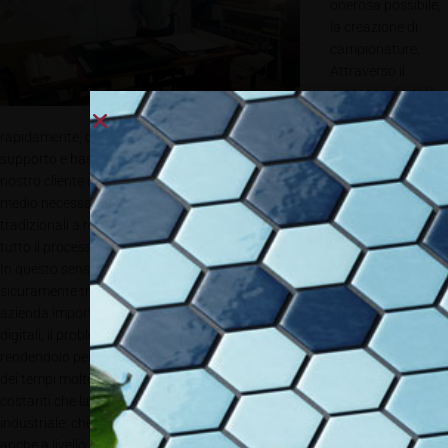
onerosa possibile,
la creazione di
campionature.
Attraverso il
processo digitale
era possibile,
rapidamente, costruire una collezione, allora stampando su un tipo di
supporto e basta, accelerando tantissimo la possibilità di far vedere al
nostro cliente che cosa sarebbe successo da li a 6 mesi, cioè il tempo
medio necessario alla creazione di una collezione con i sistemi
tradizionali a rotativa. Lo strumento digitale permetteva di velocizzare
tutto il processo di definizione e di studio, ma anche di analisi e selezione.
In questo senso, nel settore dei rivestimenti murali, Jannelli&Volpi è stata
sicuramente tra i pionieri a livello mondiale, in collaborazione con un’altra
azienda importate europea. Procedendo con l’introduzione di sistemi
digitali, il problema era però quello di continuare ad utilizzare il digitale
rendendolo però più produttivo, in quanto comunque è una tecnica con
dei tempi molto più lunghi di produzione e con dei costi relativamente
costanti che la rendevano quindi difficile da integrare in un’economia
industriale: che io facessi 1 o facessi 100, il costo restava quello, e quindi
anche a livello di ammortamento risultava più difficile da inserire