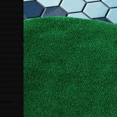
non basta un uomo, ne servono 10, servono i tre turni.
Altro aspetto importante è quello dell’adattabilità, soprattutto in
relazione ad alcuni campi applicativi, come possono essere gli
allestimenti o il retail. Avere a disposizione uno strumento che consente
di poter adattare il prodotto alle specifiche esigenze, sia in termini
normativi che di misure (ad esempio per catene presenti in diversi paesi
nel mondo ognuno con suoi parametri e norme da seguire), senza però
dover variare il progetto creativo, è sicuramente un grande vantaggio.
Normalmente poi sono tutti lavori che implicano una maggiore rapidità
produttiva e di consegna, e anche in questo senso la flessibilità del
reparto digitale offre garanzie importanti, avendo la possibilità di
controllare l’avanzamento dei lavori anche in remoto.
Il digitale consente poi un interessante connubio, quello tra tecnologia e
artigianato. Infatti con questi sistemi possiamo creare collezioni
particolari utilizzando materiali storicamente legati al mondo della
tappezzeria artigianale come la seta, il cotone, la rafia, creando quindi di
fatto prodotti non realizzabili con altre tecniche.
Allestire
– Come è avvenuta la scelta della tecnologia e dunque del partner
tecnologico?