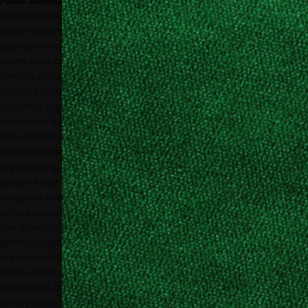
Paola Jannelli
– Come ho detto prima nel campo dei rivestimenti murali
siamo stati pionieri nell’adottare una tecnologia digitale. Le macchine di
allora offrivano già numerose applicazioni per diversi settori, ma ancora
il parato non aveva una soluzione specifica. Abbiamo quindi avvicinato
diversi produttori, e abbiamo trovato in Scitex prima, e HP poi, un partner
che non solo ascoltasse i nostri problemi e le nostre necessità, ma che ci
supportasse nello sviluppo di una tecnologia in linea con le esigenze
produttive di un’industria. È stato ed è tuttora un lavoro costante di test,
di verifiche, di sviluppo e di confronto, che di fatto ha portato a creare
delle specifiche uniche sulle macchine in funzione delle nostre esigenze
produttive e della tipologia di lavorazioni che dobbiamo essere in grado
di garantire ai nostri clienti. Logicamente si tratta di un rapporto che
funziona nelle due direzioni, e i nostri feedback sono stati preziosi per
sviluppare una tecnologia digitale adatta al nostro settore. Il percorso è
ancora lungo: l’obiettivo, per noi industriali, è quello di arrivare ad avere
una ripartizione equa tra produzione rotativa e produzione digitale,
perchè il digitale ha degli investimenti iniziali decisamente meno
importanti di un sistema a rotativa. Al momento la velocità dei sistemi
digitali continua a migliorare, e credo che nel prossimo futuro
raggiungerà standard soddisfacenti per una produzione industriale.
Serve però un ulteriore sviluppo sugli inchiostri, sia a livello di costo sia a