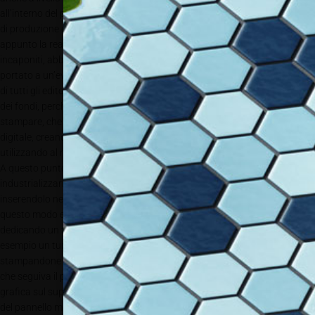
all’interno del processo globale dell’azienda. Il vantaggio che questo tipo
di produzione era in grado di offrire era difficile da motivare, a parte
appunto la realizzazione di piccole quantità customizzate. Ma ci siamo
incaponiti, abbiamo voluto trovare il modo, e questo ha sicuramente
portato a un’evoluzione, a vantaggio nostro come produttore ma anche
di tutti gli editori che si appoggiavano a noi. Abbiamo unito quindi l’idea
dei fondi, perchè la rotativa ci permetteva di modellare le basi su cui
stampare, che noi realizziamo internamente, alle possibilità offerte dal
digitale, creando dunque dei prodotti mirati per le diverse collezioni e
utilizzando al meglio un concetto di filiera.
A questo punto ci serviva, per migliorare ancora il processo, di
industrializzarlo dal punto di vista della programmazione, perchè
inserendolo nelle collezioni tu devi costruire un minimo di magazzino. In
questo modo era possibile fare una programmazione in quantità, mirate,
dedicando un tempo specifico alla produzione in digitale, facendo ad
esempio un turno di notte dedicato, ma non stampando un pannello, ma
stampandone 100, 200. In questo modo si giustificava anche l’addetto
che seguiva il processo. In parallelo abbiamo cercato di costruire una
grafica sul supporto che ti consentisse da un lato di mantenere l’unicità
del pannello ma nello stesso tempo permettesse di essere duplicabile.