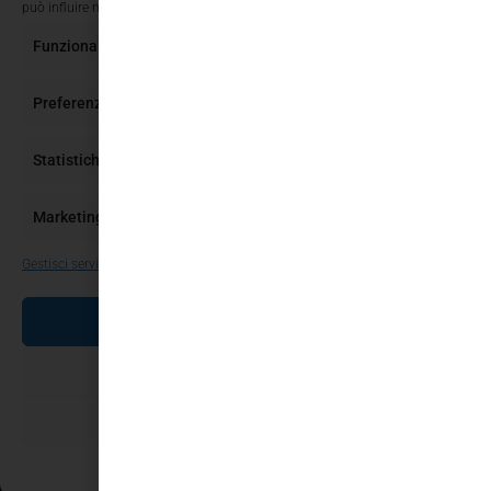
può influire negativamente su alcune caratteristiche e funzioni.
Funzionale
Sempre attivo
Preferenze
Statistiche
Marketing
Gestisci servizi
ACCETTA
NEGA
SALVA PREFERENZE
Cookie Policy
Privacy Policy