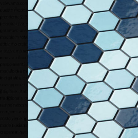
Volevamo coniugare l’unicità del prodotto a un concetto di ripetizione. In
questo modo il cliente non comprava un pannello singolo, ma poteva
prenderne 2, 3 10. Questo aveva un limite, che era la possibilità di
personalizzare il pannello, perchè io davo un prodotto finito, però
garantivo una resa grafica assolutamente inesistente prima, perchè il
modulo in rotativa ti condiziona mentre in digitale no. Di conseguenza
abbiamo creato dei disegni ripetibili a modulo, sia in larghezza che in
altezza, ma senza i limiti dati dal modulo stesso. Questo ha ulteriormente
innovato il concetto. Dal punto di vista creativo questo è stato un grande
passo avanti. Ad esempio potevo pensare un disegno geometrico, con
modulo di 8 metri, ma potendolo interrompere dove volevo, andando poi
in digitale a creare un decoro uniformante e coordinante in
sovrapposizione. In questo modo posso ottimizzare scarti e avviamenti:
il digitale infatti non è immune dalle stesse problematiche di un processo
tradizionale, dovendo comunque settare il registro e il bagno colore; il
tempo necessario a queste operazioni viene però in questo caso
compensato dal fatto che potrò stampare 100 o 200 pannelli, e quindi il
costo viene ripartito in modo diverso, più “industriale”. Ecco che in questo
modo riusiamo a creare una filiera di produzione. Era però necessario
credere in questo progetto: non basta una macchina, serve un reparto;