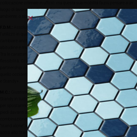
collocazione ottimale in ufficio: ma questa sua mobilità fa più pensare a un
luogo di lavoro che diventa flessibile, e quindi può essere realizzato in ogni
ambiente, o sbaglio?
F.D.M.:
Assolutamente. La mobilità di questo prodotto ne consente
l’utilizzo in qualsiasi ambiente, lavorativo e non. Non solo, può aiutare a
cambiare anche la concezione di un lavoro considerato sedentario per
abitudine e mutarlo in un lavoro più dinamico.
Tra le caratteristiche prime di Standy, segnalerei su tutte proprio la sua
flessibilità. Grazie a questa stiamo concludendo diversi accordi e
partnership con aziende estere da tutto il mondo, dal mercato orientale e
quello occidentale, che vogliono distribuire e addirittura produrre Standy
e Standy+.
M.C.:
Giustissimo. Da quando l’abbiamo creato mi è capitato di usare
Standy in tutti i modi, sopra un tavolo per alzare un piano già esistente o
per spostarmi in sala riunioni ed avere così la possibilità di lavorare in
piedi davanti agli altri. Mi è capitato anche di usarlo da terra, o con la
combinazione “StandyPlus” (così l’abbiamo chiamato) ovvero la versione
“stand alone” in cui abbiamo creato un supporto ulteriore da collocare
sotto allo Standy e che lo rende autonomo senza bisogno di scrivanie o