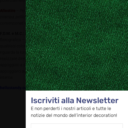
potenzialmente infinita.
Allestire
– Personalizzazione possibile attraverso diverse tecnologie
(stampa, pellicole, etc). Viene fornita da voi direttamente o avete services
convenzionati?
F.D.M. e M.C.:
Le tecnologie maggiormente adottate sono la stampa
flexografica – che permette di colorare tutte le zone dello Standy di
qualsiasi colore o combinazioni – e le pellicole adesive. Per quanto
riguarda la loro realizzazione, invece, alcune di queste vengono
realizzate direttamente dalla nostra azienda mentre, per altre, ci siamo
appoggiati a dei fornitori esterni. Al momento stiamo valutando se
appoggiarci ad altri fornitori esterni o rendere tutta la produzione
interna.
hellostandy.com
Iscriviti alla Newsletter
E non perderti i nostri articoli e tutte le
notizie del mondo dell’interior decoration!