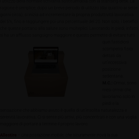
l’utilizzo della normale scrivania sostituendola con la standing desk. La
ragione è semplice, dopo un breve periodo di utilizzo (dai quattro ai sette
giorni circa), si inizia ad incrementare la propria produttività lavorativa
del 5%, fino a raggiungere poi una percentuale del 20. Non solo, i benefici
che queste portano alla salute sono molteplici. Lavorando in piedi, infatti,
si ha un afflusso sanguigno maggiore e questo pe
rmette di evitare tutti
quei fastidiosi
scompensi fisici
dettati da
un’eccessiva
posizione
sedentaria.
M.C.:
Ormai, sono
mesi ormai che
lavoriamo solo in
piedi e la
sensazione che abbiamo avuto è quella di un’insolita naturalezza e
serenità lavorativa. Ci si sente più attivi, più concentrati e con una voglia
maggiore di portare a termine il proprio lavoro.
Allestire
–
Una postazione mobile, che sicuramente trova la sua