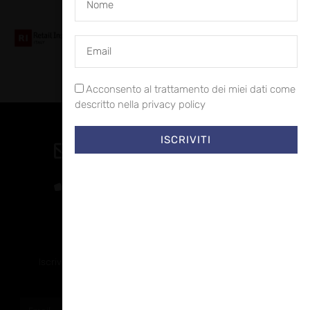
Collaboriamo con
Acconsento al trattamento dei miei dati come
descritto nella privacy policy
Contatti
ISCRIVITI
direzione@allestire.online
0471 366087
Rimaniamo in contatto
Iscriviti alla nostra newsletter per ricevere tutti gli ultimi
aggiornamenti