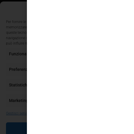
Gestisci Consenso Cookie
Per fornire le migliori esperienze, utilizziamo tecnologie come i cookie per
memorizzare e/o accedere alle informazioni del dispositivo. Il consenso a
queste tecnologie ci permetterà di elaborare dati come il comportamento di
navigazione o ID unici su questo sito. Non acconsentire o ritirare il consenso
può influire negativamente su alcune caratteristiche e funzioni.
Funzionale
Sempre attivo
Preferenze
Statistiche
Marketing
Gestisci servizi
ACCETTA