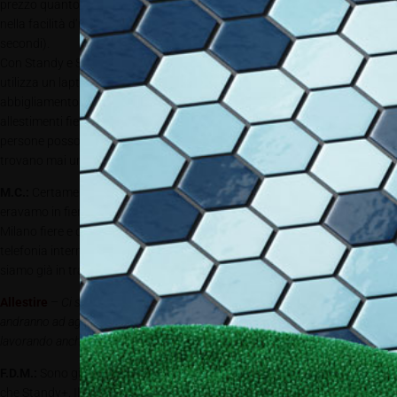
prezzo quanto
nella facilità d’utilizzo (per utilizzare uno Standy ci vogliono dai 2 ai 4
secondi).
Con Standy e Standy+ vogliamo creare una rivoluzione non solo per chi
utilizza un laptop, ma per desk informativi temporanei, store di
abbigliamento dove lo Standy diventa un espositore per i capi,
allestimenti fieristici, hall di hotel, sicuramente temporary space dove le
persone possono usufruirne, addirittura ingegneri che in cantiere non
trovano mai uno spazio dove appoggiare disegni o notebook.
M.C.:
Certamente. Per fare due tra tanti possibili esempi, mentre
eravamo in fiera a Milano siamo stati avvicinati da un responsabile di
Milano fiere e dal chief marketing officer di uno dei più grossi gestori di
telefonia internazionali, entrambi molto interessati, e con uno di loro
siamo già in trattativa per chiudere una partnership.
Allestire
–
Ci saranno sviluppi ulteriori sul prodotto o nuovi elementi che
andranno ad aggiungersi alla postazione? Sempre in cartone o state
lavorando anche su altri materiali?
F.D.M.:
Sono già in corso alcune evoluzioni che riguardano sia Standy
che Standy+. Il materiale prescelto è sempre il cartone, ma stiamo