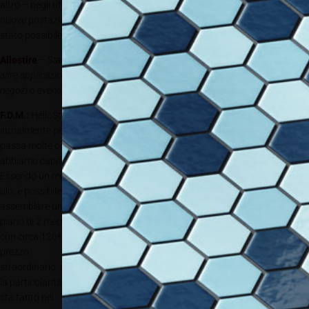
altro – negli uffici di Vicenza ne abbiamo aggiunti due e ha creato due
nuove postazioni di lavoro agli angoli della stanza, laddove non sarebbe
stato possibile mettere un tavolo).
Allestire
–
Standy nasce per chi lavora con il computer, ma potrebbe (o ha)
altre applicazioni (ad esempio desk informativi temporanei, aree demo in
negozi o eventi,…)?
F.D.M.:
HelloStandy è nata per portare un nuovo modo di lavorare,
inizialmente pensata soprattutto come postazione di lavoro per chi
passa molte ore davanti ad un laptop. Ma in fase di progettazione
abbiamo capito che il punto di forza di questo prodotto è la modularità.
Essendo un mod
ulo, è possibile
assemblare un
piano di 2 metri
con circa 120€, un
prezzo
straordinario, ma
la particolarità non
sta tanto nel