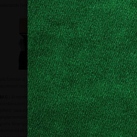
valutando l’impiego di una serie di prodotti che lavoreranno su un doppio
livello. Da una p
arte, infatti,
puntiamo a
migliorare
l’estetica di Standy
attraverso delle
colorazioni
particolari e le
stampe di alcune
delle opere d’arte
più famose al mondo; dall’altra, invece, ci piacerebbe inserire degli
accessori capaci di ampliare le funzionalità dei prodotti di helloStandy.
M.C.:
Al momento stiamo pensando alla realizzazione di diverse
combinazioni di colore ed una serie di accessori aggiuntivi. A breve,
infatti, sarà possibile usufruire di moduli espandibili che renderanno
implementabile e personalizzabile uno Standy con oggetti come dock
porta Smartphone, casse, sistemi di rialzo per persone con altezze
diverse ed ali di collegamento per rendere la larghezza della postazione