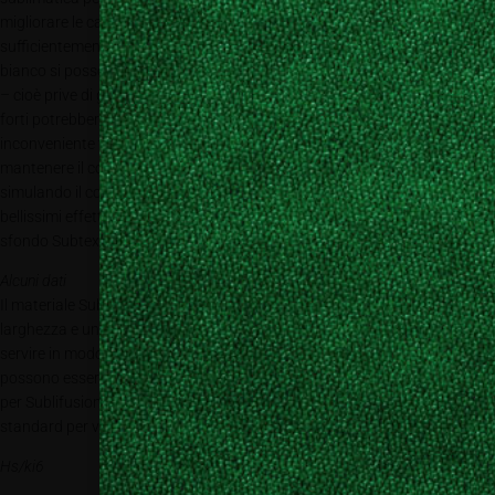
migliorare le caratteristiche cromatiche anche se quelle standard sono
sufficientemente buone. Siccome l’area da stampare è coperta da Subtex
bianco si possono stampare anche tessuti colorati. Le parti non colorate
– cioè prive di grafica – rimangono bianche. Colori di un tessuto molto
forti potrebbero leggermente trasparire. Si può ovviare a questo
inconveniente tramite l’applicazione doppia di MP Subtex. Se si volesse
mantenere il colore originale del tessuto bisogna agire di astuzia
simulando il colore tramite la stampa: «In questo modo si raggiungono
bellissimi effetti di trasparenza che fanno sembrare trasparente lo
sfondo Subtex», spiega Rees.
Alcuni dati
Il materiale Subtex CP 110 è disponibile in bobine da 1500mm di
larghezza e una lunghezza di 100 metri. Questa misura permette di
servire in modo ottimale lo standard dell’industria tessile. Altre misure
possono essere fornite su richiesta. Ma Rees è convinto che la richiesta
per Sublifusion sarà tale da giustificare l’introduzione di altri formati
standard per venire incontro alle più svariate esigenze.
Hs/ki6