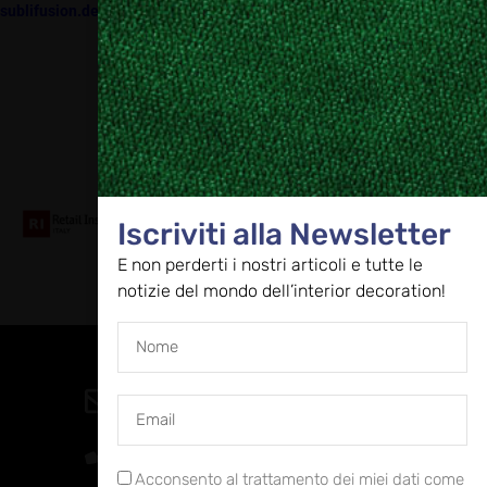
sublifusion.de
–
multiplot.de
Collaboriamo con
Iscriviti alla Newsletter
E non perderti i nostri articoli e tutte le
notizie del mondo dell’interior decoration!
Contatti
direzione@allestire.online
0471 366087
Acconsento al trattamento dei miei dati come