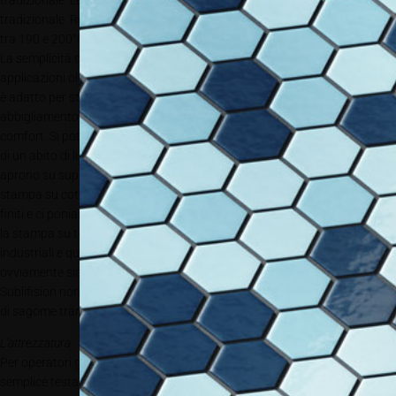
tradizionale. Le impostazioni e procedimenti sono identici al ciclo
tradizionale. Rees consiglia una pressione tra 2 e 4 bar, la temperatura
tra 190 e 200°C e un tempo tra 30 e 45 secondi.
La semplicità del processo lascia immaginare un ampio raggio di
applicazioni oltre all’ampliamento delle lavorazioni possibili: «Sublifusion
è adatto per stampare su cotone e tessuti misti per capi di
abbigliamento. Per via della traspirabilità non ci sono effetti negativi di
comfort. Si potrebbe ipotizzare di stampare per esempio le fodere interne
di un abito di lusso con un soggetto personalizzato». Altre possibilità si
aprono su supporti rigidi come metallo, vetro, legno o feltro. Parlando di
stampa su cotone è piccolo il salto per immaginare la stampa su capi
finiti e ci poniamo la domanda se Sublifusion sarebbe adatto anche per
la stampa su t-shirt. «Tradizionalmente ci muoviamo più in ambiti
industriali e quindi il focus principale è posto su tessuti in bobina. Ma
ovviamente siamo aperti a una qualsiasi richiesta e sfida perché
Sublifision non solo è adatto alla stampa su capi finiti ma anche al taglio
di sagome tramite plotter e laser».
L’attrezzatura
Per operatori già attrezzati di tecnologia e know how transfer è un
semplice testare il procedimento Sublifusion. I presupposti tecnici a