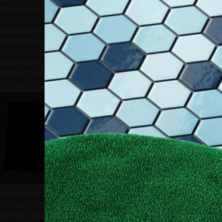
livello di hardware non cambiano per niente tra un procedimento e l’altro.
Sono stati testati diversi inchiostri e non si sono riscontrati problemi.
Sono stati testati anche colori speciali come l’arancione, blu o
fluorescenti. Sono consigliabili comunque inchiostri sublimatici a base
d’acqua raggiungendo anche una certificazione Ökotex. Anche la
tecnologia di stampa non riscontra limitazioni o anomalie. Rimane
essenziale la cura dell’asciugatura della carta transfer. Multi-Plot ha
effettuato anche molti test con diverse carte transfer e non h
a
riscontrato
problemi in
abbinamento con
Sublifusion. Il
processo di
fissaggio non
richiede alcuna
tecnologia
aggiuntiva e anche
la profilatura
cromatica non necessita di grandi interventi o adattamenti. Se il
supporto tessile è bianco si possono utilizzare i profili di stampa
sublimatica per poliestere. Per supporti tessili colorati si possono