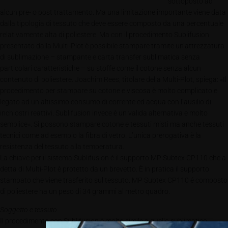
sottoposto ad
alcun pre- o post trattamento. Ma una limitazione importante viene data
dalla tipologia di tessuto che deve essere composto da una percentuale
relativamente alta di poliestere. Ma con il procedimento Sublifusion
presentato dalla Multi-Plot è possibile stampare tramite un’attrezzatura
di sublimazione – stampante e carta transfer sublimatica senza
particolari caratteristiche – su stoffe come il cotone senza alcun
contenuto di poliestere. Joachim Rees, titolare della Multi-Plot, spiega: «Il
procedimento per stampare su cotone e viscosa è molto complicato e
legato ad un altissimo consumo di corrente ed acqua con l’ausilio di
inchiostri reattivi. Sublifusion invece è un valida alternativa e molto
semplice». Si possono stampare cotone e tessuti misti ma anche tessuti
tecnici come ad esempio la fibra di vetro. L’unica prerogativa è la
resistenza del tessuto alla temperatura.
La chiave per il sistema Sublifusion è il supporto MP Subtex CP110 che a
detta di Multi-Plot è protetto da un brevetto. È in pratica il supporto
stampato che viene trasferito sul tessuto. MP Subtex CP110 é composto
di poliestere ha un peso di 34 grammi al metro quadro.
Soggetto e tessuto
Il procedimento con Sublifusion è molto simile a quello sublimatico