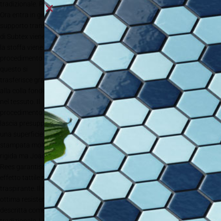
tradizionale. Prima si stampa il soggetto speculato su una carta transfer.
Ora entra in gioco il materiale MP Subtex CP 110 interponendolo tra il
supporto transfer stampato e il tessuto da stampare. La parte morbida
di Subtex viene orientata verso la parte stampata della carta trans-fer e
la stoffa viene appoggiata sulla parte ruvida. Nel successivo
procedimento transfer
l’inchiostro viene sublimato nel supporto Subtex e
questo si
trasferisce grazie
alla colla fondente
nel tessuto. Il
procedimento
lascia presupporre
una superficie
stampata molto
rigida ma Joachim
Rees garantisce un
effetto tattile molto morbido oltre al fatto che si tratta di materiale
traspirante. Il prodotto finito è resistente al lavaggio fino a 40° C e vanta
ottima resistenza allo sfregamento. Anche la resa cromatica viene
descritta come molto simile a quelle della stampa sublimatica