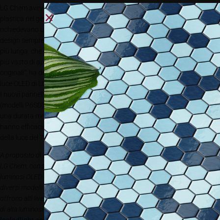
LG Chem aveva già introdotto il pannello flessibile 200x50mm a base
plastica nel gennaio 2015. “Sulla base dei feedback dei clienti, che
richiedevano una ancora maggiore flessibilità per realizzare progetti di
design sempre più interessanti, abbiamo deciso di introdurre la versione
più lunga, che consente quindi di utilizzare questo prodotto in un campo
più vasto di applicazioni e permette di realizzare forme sempre più
originali“, ha detto Park Sung-Soo, vice presidente della business unit
luce OLED di LG Chem.
I nuovi pannelli flessibili OLED da 406x50mm flessibili OLED sono leggeri
(modelli P6SD), hanno solo 0,41 millimetri di spessore e sono previsti per
una durata media di 20.000 ore di vita. Inoltre, i nuovi pannelli flessibili
hanno efficacia 50lm / W con CRI di 85. I pannelli mostrano uniformità
della luce del 70% e una elevata resa luminosa.
A proposito di LG Chem
LG Chem, con sede a Seoul, Corea del Sud, è un produttore di pannelli
luminosi OLED disponibili in una ampia varietà di forme e dimensioni. Dieci
diversi modelli sono disponibili con due diverse temperature di colore, che
offrono alti livelli di resa cromatica (CRI> 90), così come il raggiungimento
di alta luminosità, elevata efficacia e lunga durata.