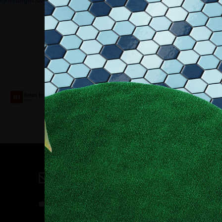
lgoledlight.com
Collaboriamo con
Contatti
direzione@allestire.online
0471 366087